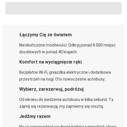
Łączymy Cię ze światem
Nieskończone możliwości. Odkryj ponad 8 000 miejsc
docelowych w ponad 40 krajach.
Komfort na wyciągnięcie ręki
Bezpłatne Wi-Fi, gniazdka elektryczne i dodatkowa
przestrzeń na nogi. Oto nowoczesne autobusy.
Wybierz, zarezerwuj, podróżuj
Od ekranu do siedzenia autobusu w kilka sekund. Ty
zajmij się rezerwacją, my zajmiemy się resztą.
Jedźmy razem
Po co wprowadzać na drogę kolejny samochód, skoro