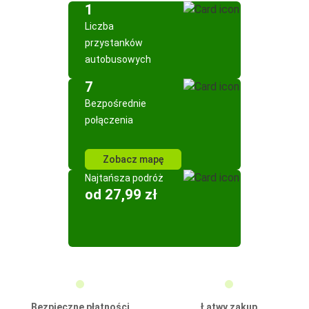
1
Liczba
przystanków
autobusowych
7
Bezpośrednie
połączenia
Zobacz mapę
Najtańsza podróż
od 27,99 zł
Bezpieczne płatności
Łatwy zakup