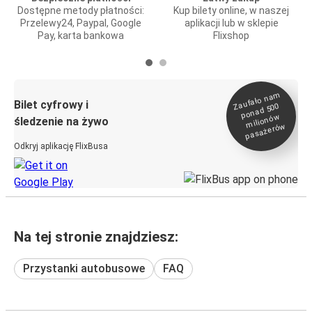
Dostępne metody płatności:
Kup bilety online, w naszej
Przelewy24, Paypal, Google
aplikacji lub w sklepie
Pay, karta bankowa
Flixshop
Zaufało na
m
milionó
pasażeró
Bilet cyfrowy i
ponad 500
w
śledzenie na żywo
w
Odkryj aplikację FlixBusa
Na tej stronie znajdziesz:
Przystanki autobusowe
FAQ