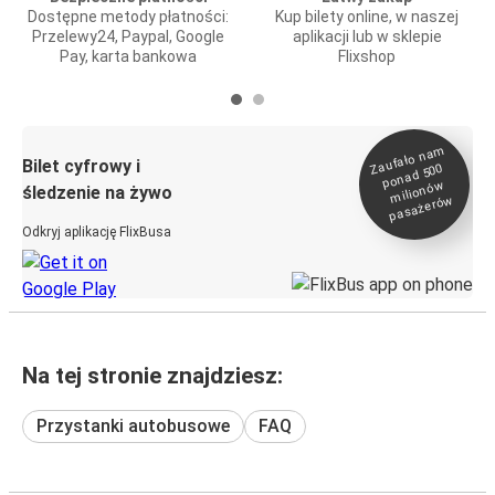
Dostępne metody płatności:
Kup bilety online, w naszej
Przelewy24, Paypal, Google
aplikacji lub w sklepie
Pay, karta bankowa
Flixshop
Zaufało na
m
milionó
pasażeró
Bilet cyfrowy i
ponad 500
w
śledzenie na żywo
w
Odkryj aplikację FlixBusa
Na tej stronie znajdziesz:
Przystanki autobusowe
FAQ