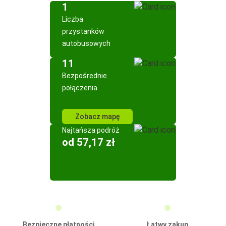
1
Liczba
przystanków
autobusowych
11
Bezpośrednie
połączenia
Zobacz mapę
Najtańsza podróż
od 57,17 zł
Bezpieczne płatności
Łatwy zakup