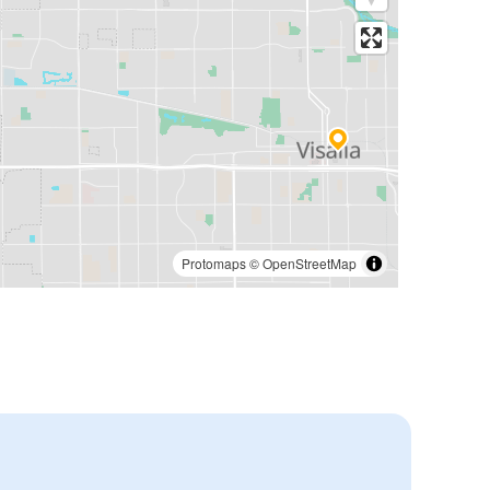
Protomaps
©
OpenStreetMap