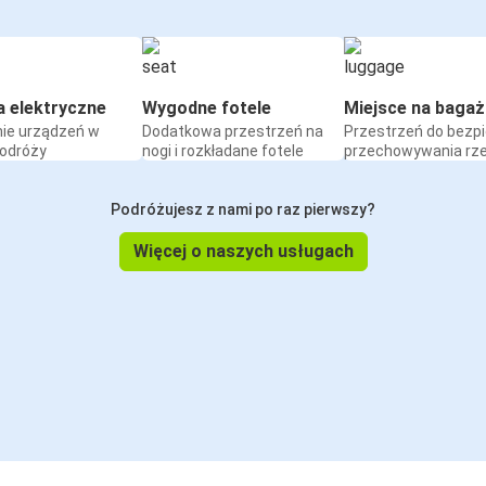
a elektryczne
Wygodne fotele
Miejsce na bagaż
ie urządzeń w
Dodatkowa przestrzeń na
Przestrzeń do bezp
podróży
nogi i rozkładane fotele
przechowywania rz
Podróżujesz z nami po raz pierwszy?
Więcej o naszych usługach