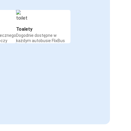
Toalety
iecznego
Dogodnie dostępne w
eczy
każdym autobusie FlixBus