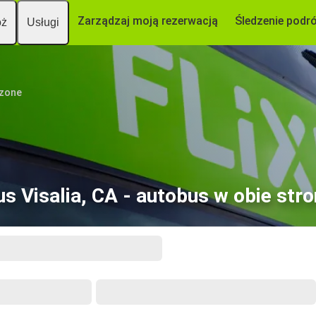
Zarządzaj moją rezerwacją
Śledzenie podr
óż
Usługi
czone
us Visalia, CA - autobus w obie stro