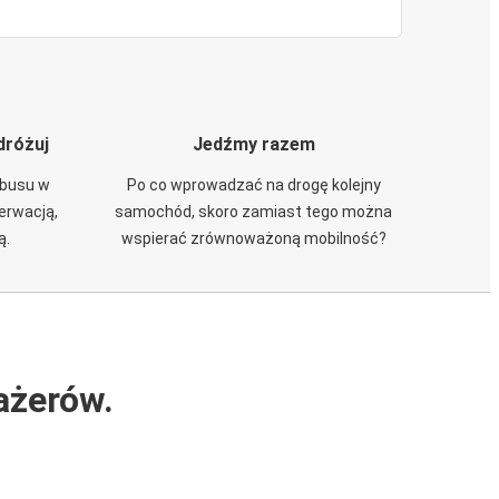
dróżuj
Jedźmy razem
obusu w
Po co wprowadzać na drogę kolejny
zerwacją,
samochód, skoro zamiast tego można
ą.
wspierać zrównoważoną mobilność?
ażerów.