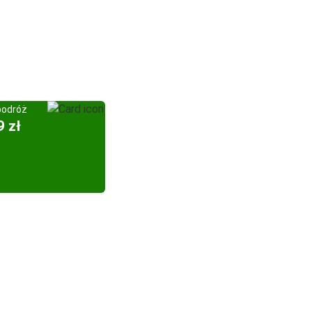
podróż
9 zł