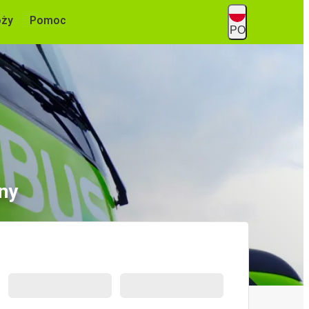
óży
Pomoc
PO
ny