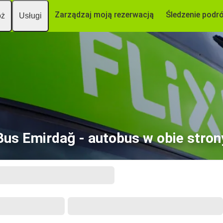
Zarządzaj moją rezerwacją
Śledzenie podr
óż
Usługi
Bus Emirdağ - autobus w obie stron