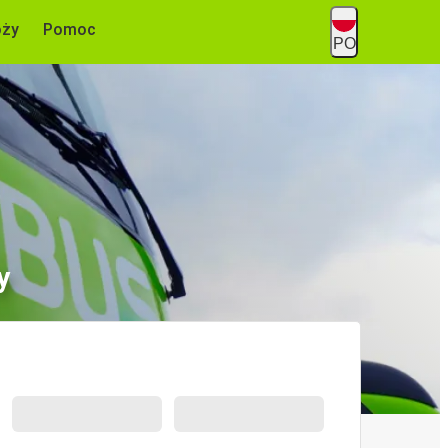
óży
Pomoc
PO
y