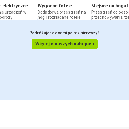
a elektryczne
Wygodne fotele
Miejsce na bagaż
ie urządzeń w
Dodatkowa przestrzeń na
Przestrzeń do bezp
podróży
nogi i rozkładane fotele
przechowywania rz
Podróżujesz z nami po raz pierwszy?
Więcej o naszych usługach