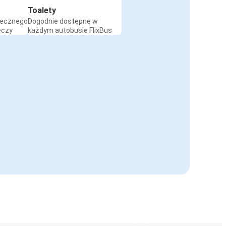
Toalety
iecznego
Dogodnie dostępne w
eczy
każdym autobusie FlixBus