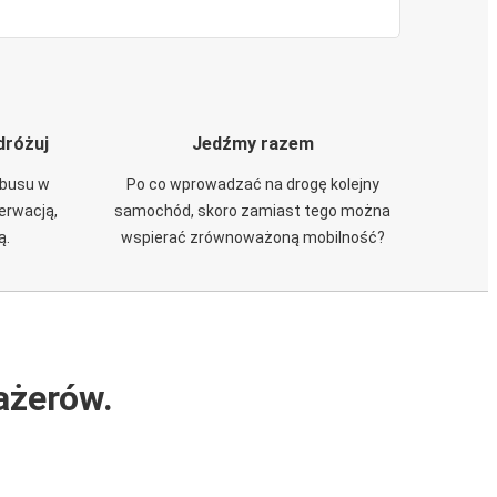
dróżuj
Jedźmy razem
obusu w
Po co wprowadzać na drogę kolejny
zerwacją,
samochód, skoro zamiast tego można
ą.
wspierać zrównoważoną mobilność?
ażerów.