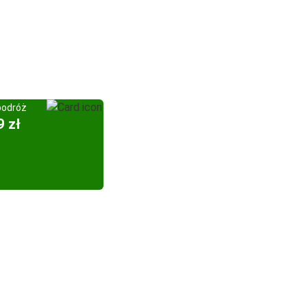
podróż
9 zł