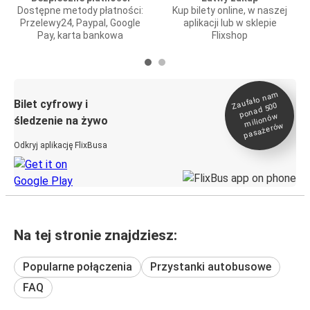
Dostępne metody płatności:
Kup bilety online, w naszej
Przelewy24, Paypal, Google
aplikacji lub w sklepie
Pay, karta bankowa
Flixshop
Zaufało na
m
milionó
pasażeró
Bilet cyfrowy i
ponad 500
w
śledzenie na żywo
w
Odkryj aplikację FlixBusa
Na tej stronie znajdziesz:
Popularne połączenia
Przystanki autobusowe
FAQ