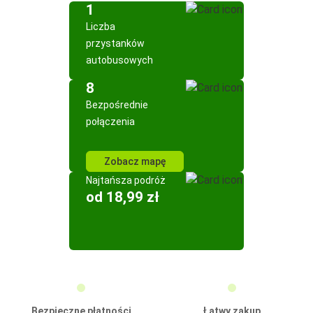
1
Liczba
przystanków
autobusowych
8
Bezpośrednie
połączenia
Zobacz mapę
Najtańsza podróż
od 18,99 zł
Bezpieczne płatności
Łatwy zakup