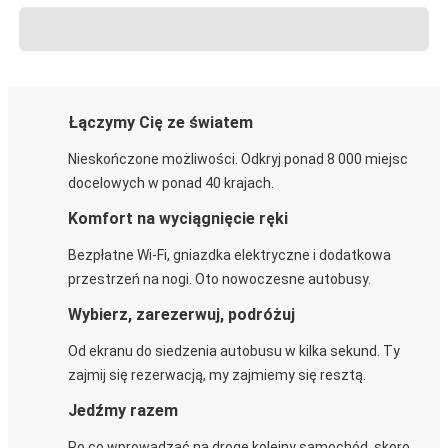
Łączymy Cię ze światem
Nieskończone możliwości. Odkryj ponad 8 000 miejsc
docelowych w ponad 40 krajach.
Komfort na wyciągnięcie ręki
Bezpłatne Wi-Fi, gniazdka elektryczne i dodatkowa
przestrzeń na nogi. Oto nowoczesne autobusy.
Wybierz, zarezerwuj, podróżuj
Od ekranu do siedzenia autobusu w kilka sekund. Ty
zajmij się rezerwacją, my zajmiemy się resztą.
Jedźmy razem
Po co wprowadzać na drogę kolejny samochód, skoro