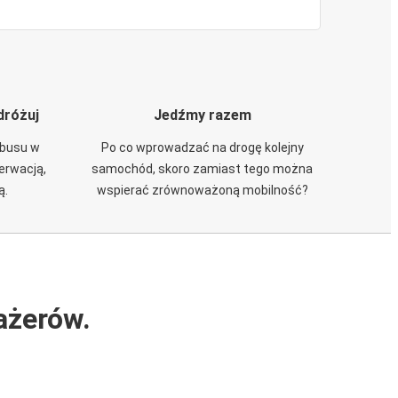
dróżuj
Jedźmy razem
obusu w
Po co wprowadzać na drogę kolejny
zerwacją,
samochód, skoro zamiast tego można
ą.
wspierać zrównoważoną mobilność?
ażerów.