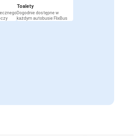
Toalety
iecznego
Dogodnie dostępne w
eczy
każdym autobusie FlixBus