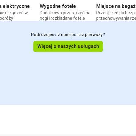
a elektryczne
Wygodne fotele
Miejsce na bagaż
ie urządzeń w
Dodatkowa przestrzeń na
Przestrzeń do bezp
podróży
nogi i rozkładane fotele
przechowywania rz
Podróżujesz z nami po raz pierwszy?
Więcej o naszych usługach