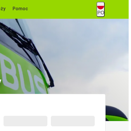
óży
Pomoc
PO
y