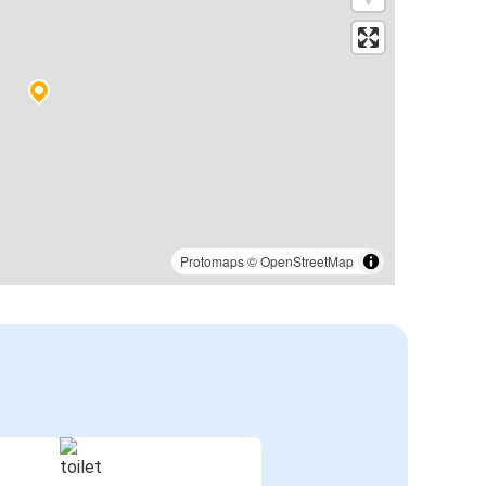
Protomaps
©
OpenStreetMap