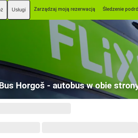
Zarządzaj moją rezerwacją
Śledzenie podr
óż
Usługi
Bus Horgoš - autobus w obie stron