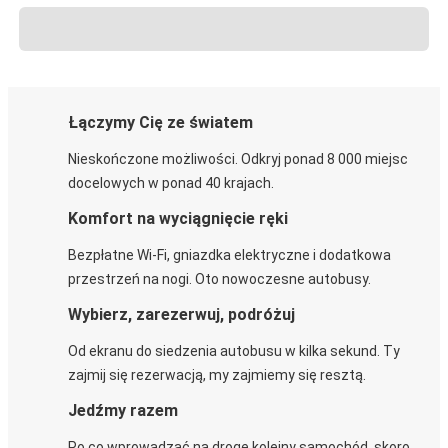
Łączymy Cię ze światem
Nieskończone możliwości. Odkryj ponad 8 000 miejsc
docelowych w ponad 40 krajach.
Komfort na wyciągnięcie ręki
Bezpłatne Wi-Fi, gniazdka elektryczne i dodatkowa
przestrzeń na nogi. Oto nowoczesne autobusy.
Wybierz, zarezerwuj, podróżuj
Od ekranu do siedzenia autobusu w kilka sekund. Ty
zajmij się rezerwacją, my zajmiemy się resztą.
Jedźmy razem
Po co wprowadzać na drogę kolejny samochód, skoro