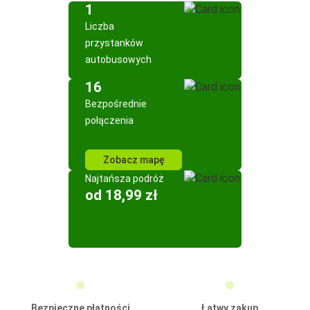
1
Liczba
przystanków
autobusowych
16
Bezpośrednie
połączenia
Zobacz mapę
Najtańsza podróż
od 18,99 zł
Bezpieczne płatności
Łatwy zakup