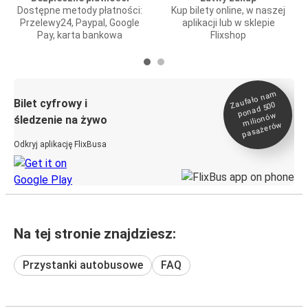
Dostępne metody płatności:
Kup bilety online, w naszej
Przelewy24, Paypal, Google
aplikacji lub w sklepie
Pay, karta bankowa
Flixshop
Zaufało na
m
milionó
pasażeró
Bilet cyfrowy i
ponad 500
w
śledzenie na żywo
w
Odkryj aplikację FlixBusa
Na tej stronie znajdziesz:
Przystanki autobusowe
FAQ