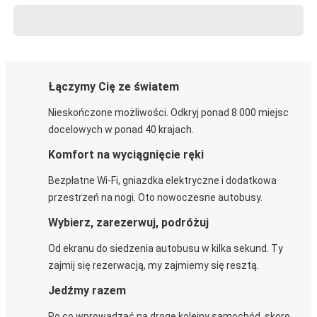
Łączymy Cię ze światem
Nieskończone możliwości. Odkryj ponad 8 000 miejsc
docelowych w ponad 40 krajach.
Komfort na wyciągnięcie ręki
Bezpłatne Wi-Fi, gniazdka elektryczne i dodatkowa
przestrzeń na nogi. Oto nowoczesne autobusy.
Wybierz, zarezerwuj, podróżuj
Od ekranu do siedzenia autobusu w kilka sekund. Ty
zajmij się rezerwacją, my zajmiemy się resztą.
Jedźmy razem
Po co wprowadzać na drogę kolejny samochód, skoro