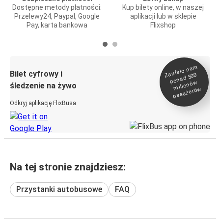
Dostępne metody płatności:
Kup bilety online, w naszej
Przelewy24, Paypal, Google
aplikacji lub w sklepie
Pay, karta bankowa
Flixshop
Zaufało na
m
milionó
pasażeró
Bilet cyfrowy i
ponad 500
w
śledzenie na żywo
w
Odkryj aplikację FlixBusa
Na tej stronie znajdziesz:
Przystanki autobusowe
FAQ