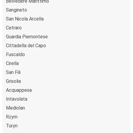
Belvedere Marittimo
Sangineto
San Nicola Arcella
Cetraro
Guardia Piemontese
Cittadella del Capo
Fuscaldo
Cirella
San Fili
Grisolia
Acquappesa
Intavolata
Mediolan
Rzym
Turyn