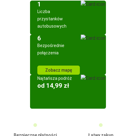
1
Liczba
przystanków
autobusowych
6
Bezpośrednie
połączenia
Zobacz mapę
Najtańsza podróż
od 14,99 zł
Bezpieczne płatności
Łatwy zakup