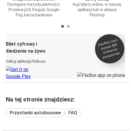
Dostępne metody płatności:
Kup bilety online, w naszej
Przelewy24, Paypal, Google
aplikacji lub w sklepie
Pay, karta bankowa
Flixshop
Zaufało na
m
milionó
pasażeró
Bilet cyfrowy i
ponad 500
w
śledzenie na żywo
w
Odkryj aplikację FlixBusa
Na tej stronie znajdziesz:
Przystanki autobusowe
FAQ