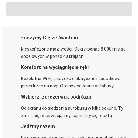
Łączymy Cię ze światem
Nieskończone możliwości. Odkryj ponad 8 000 miejsc
docelowych w ponad 40 krajach.
Komfort na wyciągnięcie ręki
Bezpłatne Wi-Fi, gniazdka elektryczne i dodatkowa
przestrzeń na nogi. Oto nowoczesne autobusy.
Wybierz, zarezerwuj, podróżuj
Od ekranu do siedzenia autobusu w kilka sekund. Ty
zajmij się rezerwacją, my zajmiemy się resztą.
Jedźmy razem
Po co wprowadzać na drogę kolejny samochód, skoro