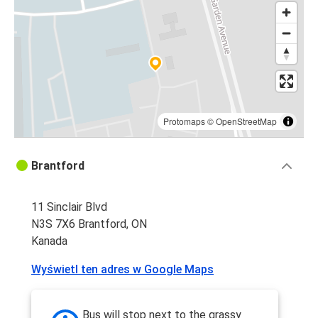
Protomaps
©
OpenStreetMap
Brantford
11 Sinclair Blvd
N3S 7X6 Brantford, ON
Kanada
Wyświetl ten adres w Google Maps
Bus will stop next to the grassy