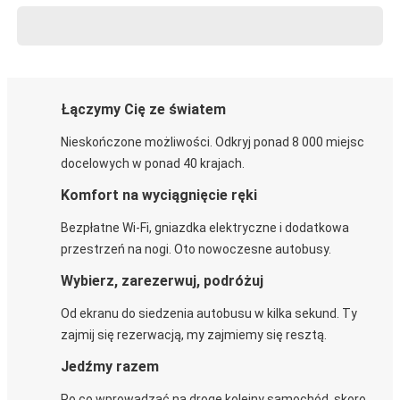
Łączymy Cię ze światem
Nieskończone możliwości. Odkryj ponad 8 000 miejsc
docelowych w ponad 40 krajach.
Komfort na wyciągnięcie ręki
Bezpłatne Wi-Fi, gniazdka elektryczne i dodatkowa
przestrzeń na nogi. Oto nowoczesne autobusy.
Wybierz, zarezerwuj, podróżuj
Od ekranu do siedzenia autobusu w kilka sekund. Ty
zajmij się rezerwacją, my zajmiemy się resztą.
Jedźmy razem
Po co wprowadzać na drogę kolejny samochód, skoro