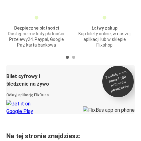
Bezpieczne płatności
Łatwy zakup
Dostępne metody płatności:
Kup bilety online, w naszej
Przelewy24, Paypal, Google
aplikacji lub w sklepie
Pay, karta bankowa
Flixshop
Zaufało na
m
milionó
pasażeró
Bilet cyfrowy i
ponad 500
w
śledzenie na żywo
w
Odkryj aplikację FlixBusa
Na tej stronie znajdziesz: