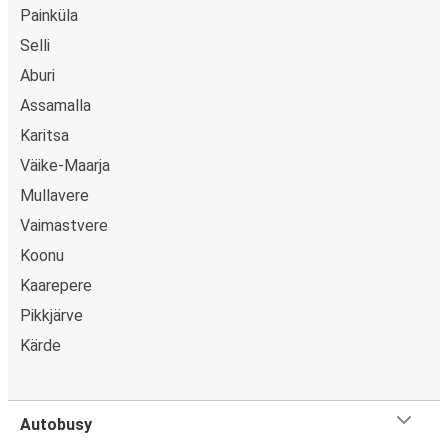
Painküla
Selli
Aburi
Assamalla
Karitsa
Väike-Maarja
Mullavere
Vaimastvere
Koonu
Kaarepere
Pikkjärve
Kärde
Autobusy