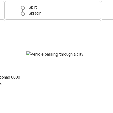
Split
Skradin
Zagrzeb
Skradin
Skradin
Jeziora Plitwickie (Plitvička Jezera)
Katowice
Skradin
 ponad 8000
.