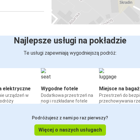
Najlepsze usługi na pokładzie
Te usługi zapewniają wygodniejszą podróż:
a elektryczne
Wygodne fotele
Miejsce na bagaż
ie urządzeń w
Dodatkowa przestrzeń na
Przestrzeń do bezp
podróży
nogi i rozkładane fotele
przechowywania rz
Podróżujesz z nami po raz pierwszy?
Więcej o naszych usługach