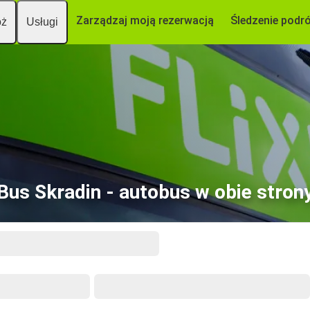
Zarządzaj moją rezerwacją
Śledzenie podr
óż
Usługi
Bus Skradin - autobus w obie stron