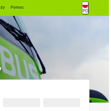
óży
Pomoc
PO
y