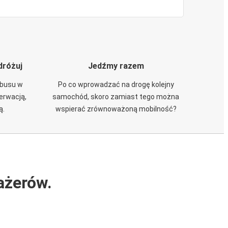
dróżuj
Jedźmy razem
obusu w
Po co wprowadzać na drogę kolejny
zerwacją,
samochód, skoro zamiast tego można
ą.
wspierać zrównoważoną mobilność?
ażerów.