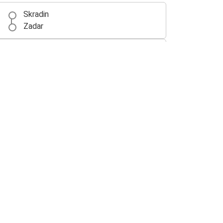
Skradin
Zadar
Skradin
Zagrzeb
Jeziora Plitwickie (Plitvička Jezera)
Skradin
Skradin
Katowice