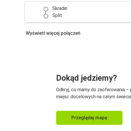
Skradin
Split
Zadar
Wyświetl więcej połączeń
Skradin
Skradin
Dubrovnik
Dubrovnik
Dokąd jedziemy?
Skradin
Odkryj, co mamy do zaoferowania –
miejsc docelowych na całym świecie
Przeglądaj mapę