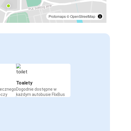
Protomaps
©
OpenStreetMap
Toalety
iecznego
Dogodnie dostępne w
eczy
każdym autobusie FlixBus