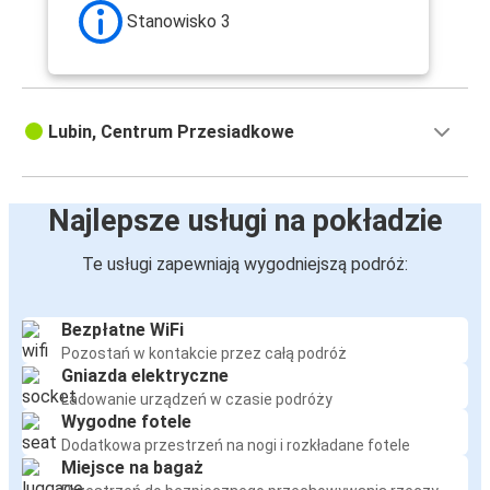
Kraków
Stanowisko 3
Lubin
Świnoujście
Lubin, Centrum Przesiadkowe
Warszawa
Lubin
Najlepsze usługi na pokładzie
Świebodzin
Lubin
Te usługi zapewniają wygodniejszą podróż:
Lubin
Świebodzin
Bezpłatne WiFi
Pozostań w kontakcie przez całą podróż
Gniazda elektryczne
Pobierowo
Ładowanie urządzeń w czasie podróży
Lubin
Wygodne fotele
Dodatkowa przestrzeń na nogi i rozkładane fotele
Świnoujście
Miejsce na bagaż