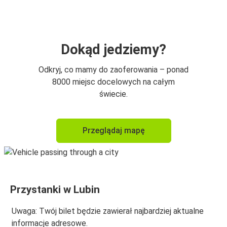
Lubin
Wrocław
Lubin
Dokąd jedziemy?
Port Lotniczy Wrocław
Odkryj, co mamy do zaoferowania – ponad
Lubin
8000 miejsc docelowych na całym
świecie.
Lubin
Kołobrzeg
Przeglądaj mapę
Międzyzdroje
Lubin
Zakopane
Przystanki w Lubin
Lubin
Uwaga: Twój bilet będzie zawierał najbardziej aktualne
Gorzów Wielkopolski
informacje adresowe.