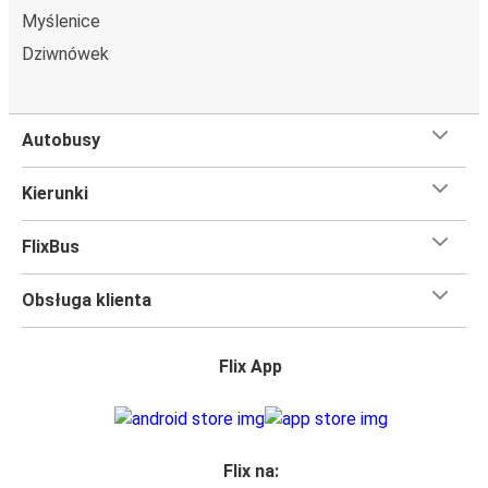
Myślenice
Lubin
Dziwnówek
Szczecin
Lubin
Legnica
Autobusy
Lubin
Kierunki
Niechorze
FlixBus
Polkowice
Lubin
Obsługa klienta
Praga
Flix App
Lubin
Myślenice
Lubin
Flix na: