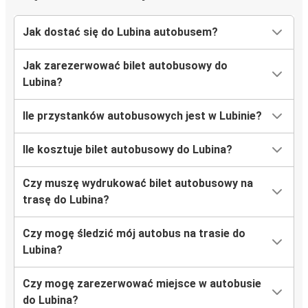
Jak dostać się do Lubina autobusem?
Lubin
Katowice
Jak zarezerwować bilet autobusowy do
Lubina?
Lubin
Port lotniczy Warszawa
Ile przystanków autobusowych jest w Lubinie?
Zielona Góra
Ile kosztuje bilet autobusowy do Lubina?
Lubin
Czy muszę wydrukować bilet autobusowy na
Kołobrzeg
trasę do Lubina?
Lubin
Czy mogę śledzić mój autobus na trasie do
Szczecin
Lubina?
Lubin
Czy mogę zarezerwować miejsce w autobusie
Lubin
do Lubina?
Praga