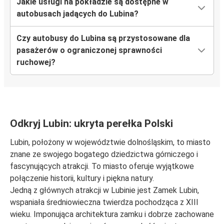
Jakie usługi na pokładzie są dostępne w
autobusach jadących do Lubina?
Lubin
Nowy Targ
Czy autobusy do Lubina są przystosowane dla
pasażerów o ograniczonej sprawności
Lubin
ruchowej?
Port Lotniczy Kraków
Lubin
Myślenice
Odkryj Lubin: ukryta perełka Polski
Linz
Lubin, położony w województwie dolnośląskim, to miasto
Lubin
znane ze swojego bogatego dziedzictwa górniczego i
fascynujących atrakcji. To miasto oferuje wyjątkowe
Łódź
połączenie historii, kultury i piękna natury.
Lubin
Jedną z głównych atrakcji w Lubinie jest Zamek Lubin,
wspaniała średniowieczna twierdza pochodząca z XIII
Port lotniczy Warszawa
wieku. Imponująca architektura zamku i dobrze zachowane
Lubin