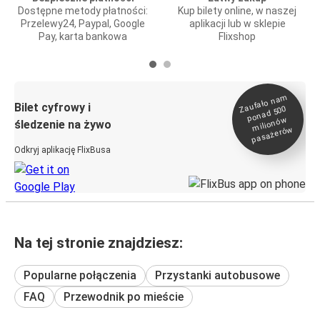
Dostępne metody płatności:
Kup bilety online, w naszej
Przelewy24, Paypal, Google
aplikacji lub w sklepie
Pay, karta bankowa
Flixshop
Zaufało na
m
milionó
pasażeró
Bilet cyfrowy i
ponad 500
w
śledzenie na żywo
w
Odkryj aplikację FlixBusa
Na tej stronie znajdziesz:
Popularne połączenia
Przystanki autobusowe
FAQ
Przewodnik po mieście