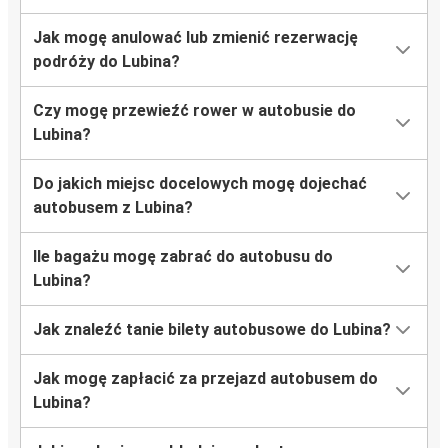
Jak mogę anulować lub zmienić rezerwację
Port Lotniczy Kraków
podróży do Lubina?
Lubin
Czy mogę przewieźć rower w autobusie do
Legnica
Lubina?
Lubin
Do jakich miejsc docelowych mogę dojechać
Lublin
autobusem z Lubina?
Lubin
Ile bagażu mogę zabrać do autobusu do
Dziwnówek
Lubina?
Lubin
Jak znaleźć tanie bilety autobusowe do Lubina?
Kamień Pomorski
Lubin
Jak mogę zapłacić za przejazd autobusem do
Lubina?
Berlin
Lubin