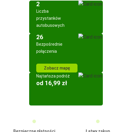
2
Liczba
przystanków
autobusowych
26
Bezpośrednie
połączenia
Zobacz mapę
Najtańsza podróż
od 16,99 zł
Bezpieczne płatności
Łatwy zakup