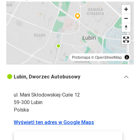
Lubin
Nowy Targ
Lubin
Lubin
Wrocław
Protomaps
©
OpenStreetMap
Lubin
Pobierowo
Lubin, Dworzec Autobusowy
Katowice
ul. Marii Skłodowskiej-Curie 12
Lubin
59-300 Lubin
Polska
Lubin
Rewal
Wyświetl ten adres w Google Maps
Lubin