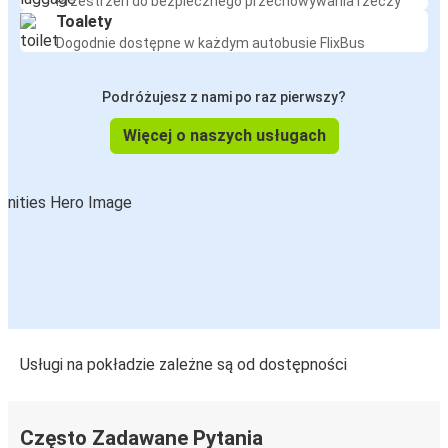
Lubin
Przestrzeń do bezpiecznego przechowywania rzeczy
Toalety
Dogodnie dostępne w każdym autobusie FlixBus
Lubin
Berlin
Podróżujesz z nami po raz pierwszy?
Niechorze
Więcej o naszych usługach
Lubin
Rewal
Lubin
Rzeszów
Lubin
Lubin
Usługi na pokładzie zależne są od dostępności
Polkowice
Lubin
Często Zadawane Pytania
Warszawa