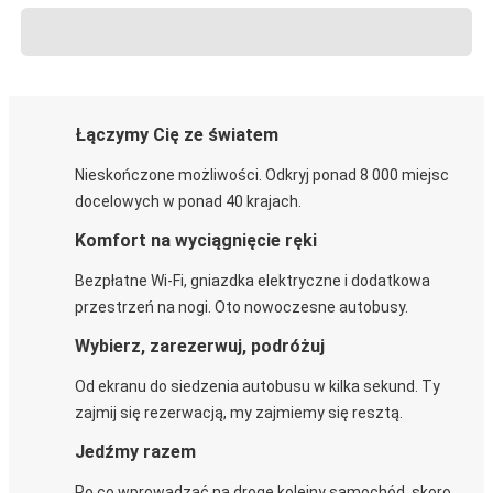
Łączymy Cię ze światem
Nieskończone możliwości. Odkryj ponad 8 000 miejsc
docelowych w ponad 40 krajach.
Komfort na wyciągnięcie ręki
Bezpłatne Wi-Fi, gniazdka elektryczne i dodatkowa
przestrzeń na nogi. Oto nowoczesne autobusy.
Wybierz, zarezerwuj, podróżuj
Od ekranu do siedzenia autobusu w kilka sekund. Ty
zajmij się rezerwacją, my zajmiemy się resztą.
Jedźmy razem
Po co wprowadzać na drogę kolejny samochód, skoro