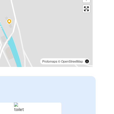
Protomaps
©
OpenStreetMap