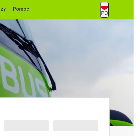
óży
Pomoc
PO