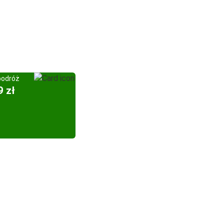
podróż
9 zł