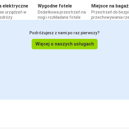
a elektryczne
Wygodne fotele
Miejsce na bagaż
ie urządzeń w
Dodatkowa przestrzeń na
Przestrzeń do bezp
podróży
nogi i rozkładane fotele
przechowywania rz
Podróżujesz z nami po raz pierwszy?
Więcej o naszych usługach