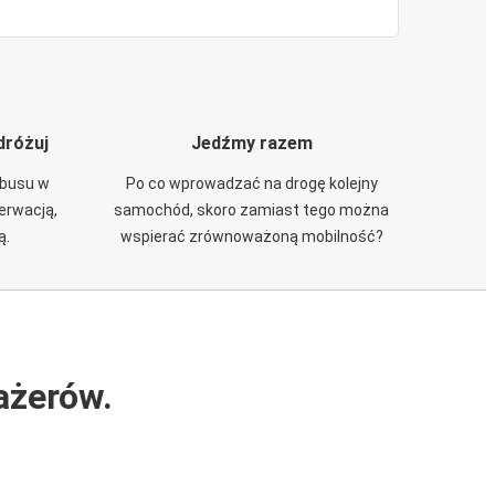
dróżuj
Jedźmy razem
obusu w
Po co wprowadzać na drogę kolejny
zerwacją,
samochód, skoro zamiast tego można
ą.
wspierać zrównoważoną mobilność?
ażerów.