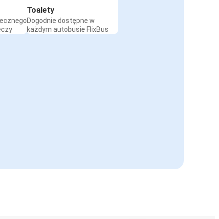
Toalety
iecznego
Dogodnie dostępne w
eczy
każdym autobusie FlixBus