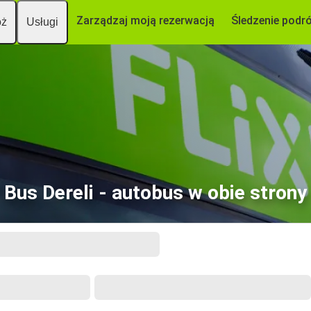
Zarządzaj moją rezerwacją
Śledzenie podr
óż
Usługi
Bus Dereli - autobus w obie strony