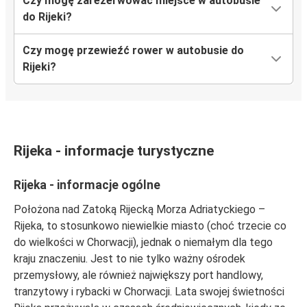
Czy mogę zarezerwować miejsce w autobusie
Rijeka
do Rijeki?
Crikvenica
Czy mogę przewieźć rower w autobusie do
Rijeka
Rijeki?
Katowice
Rijeka
Maribor
Rijeka - informacje turystyczne
Port Lotniczy Wenecja
Rijeka
Rijeka - informacje ogólne
Położona nad Zatoką Rijecką Morza Adriatyckiego –
Rijeka
Rijeka, to stosunkowo niewielkie miasto (choć trzecie co
Port Lotniczy Wenecja
do wielkości w Chorwacji), jednak o niemałym dla tego
kraju znaczeniu. Jest to nie tylko ważny ośrodek
Crikvenica
przemysłowy, ale również największy port handlowy,
Rijeka
tranzytowy i rybacki w Chorwacji. Lata swojej świetności