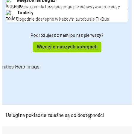
Miejsce na bagaż
Przestrzeń do bezpiecznego przechowywania rzeczy
Split
Toalety
Rijeka
Dogodnie dostępne w każdym autobusie FlixBus
Wenecja
Podróżujesz z nami po raz pierwszy?
Rijeka
Więcej o naszych usługach
Rijeka
Wenecja
Rijeka
Belgrad
Graz
Rijeka
Usługi na pokładzie zależne są od dostępności
Praga
Rijeka