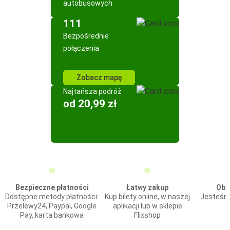
autobusowych
111
Bezpośrednie
połączenia
Zobacz mapę
Najtańsza podróż
od 20,99 zł
Bezpieczne płatności
Łatwy zakup
Obs
Dostępne metody płatności:
Kup bilety online, w naszej
Jesteśmy
Przelewy24, Paypal, Google
aplikacji lub w sklepie
Pay, karta bankowa
Flixshop