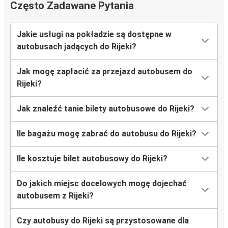
Często Zadawane Pytania
Rijeka
Graz
Jakie usługi na pokładzie są dostępne w
autobusach jadących do Rijeki?
Rijeka
Praga
Jak mogę zapłacić za przejazd autobusem do
Rijeki?
Salzburg
Rijeka
Jak znaleźć tanie bilety autobusowe do Rijeki?
Rovinj
Ile bagażu mogę zabrać do autobusu do Rijeki?
Rijeka
Ile kosztuje bilet autobusowy do Rijeki?
Bratysława
Rijeka
Do jakich miejsc docelowych mogę dojechać
autobusem z Rijeki?
Rijeka
Mediolan
Czy autobusy do Rijeki są przystosowane dla