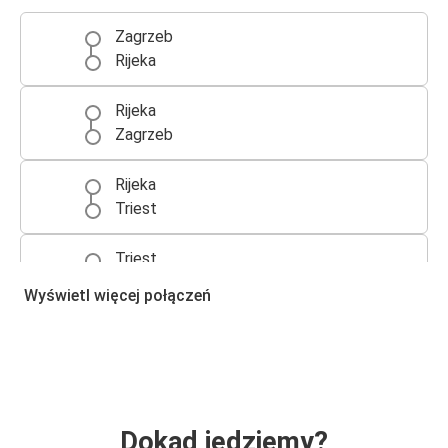
Zagrzeb
Rijeka
Rijeka
Zagrzeb
Rijeka
Triest
Triest
Rijeka
Wyświetl więcej połączeń
Rijeka
Pula
Zadar
Rijeka
Dokąd jedziemy?