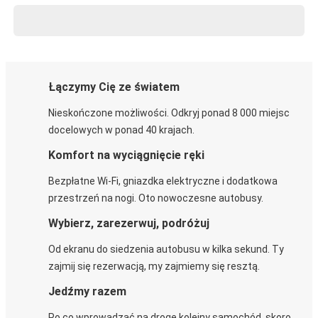
Łączymy Cię ze światem
Nieskończone możliwości. Odkryj ponad 8 000 miejsc
docelowych w ponad 40 krajach.
Komfort na wyciągnięcie ręki
Bezpłatne Wi-Fi, gniazdka elektryczne i dodatkowa
przestrzeń na nogi. Oto nowoczesne autobusy.
Wybierz, zarezerwuj, podróżuj
Od ekranu do siedzenia autobusu w kilka sekund. Ty
zajmij się rezerwacją, my zajmiemy się resztą.
Jedźmy razem
Po co wprowadzać na drogę kolejny samochód, skoro