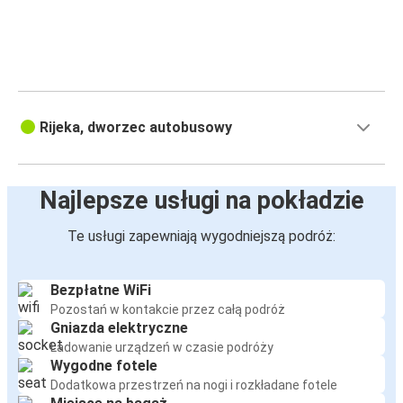
Budapeszt
Rijeka
Rijeka
Wiedeń
Rijeka, dworzec autobusowy
Rijeka
Monachium
Najlepsze usługi na pokładzie
Rijeka
Te usługi zapewniają wygodniejszą podróż:
Split
Bezpłatne WiFi
Rijeka
Pozostań w kontakcie przez całą podróż
Budapeszt
Gniazda elektryczne
Ładowanie urządzeń w czasie podróży
Belgrad
Wygodne fotele
Rijeka
Dodatkowa przestrzeń na nogi i rozkładane fotele