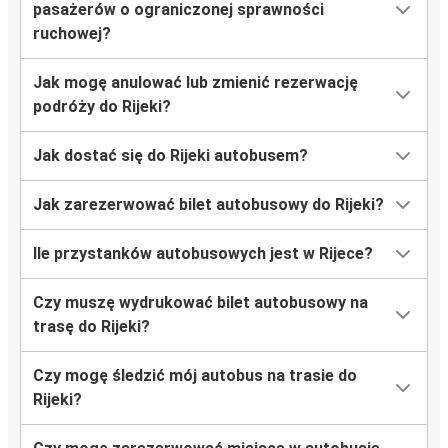
pasażerów o ograniczonej sprawności
Warszawa
ruchowej?
Rijeka
Jak mogę anulować lub zmienić rezerwację
Rijeka
podróży do Rijeki?
Sarajewo
Jak dostać się do Rijeki autobusem?
Rijeka
Bratysława
Jak zarezerwować bilet autobusowy do Rijeki?
Mediolan
Ile przystanków autobusowych jest w Rijece?
Rijeka
Czy muszę wydrukować bilet autobusowy na
Rijeka
trasę do Rijeki?
Salzburg
Czy mogę śledzić mój autobus na trasie do
Katowice
Rijeki?
Rijeka