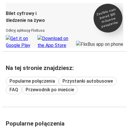
Zaufało na
m
milionó
pasażeró
Bilet cyfrowy i
ponad 500
w
śledzenie na żywo
w
Odkryj aplikację FlixBusa
Na tej stronie znajdziesz:
Popularne połączenia
Przystanki autobusowe
FAQ
Przewodnik po mieście
Popularne połączenia