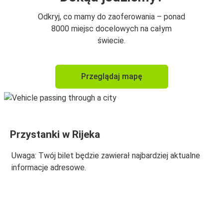
Monachium
Odkryj, co mamy do zaoferowania – ponad
Rijeka
8000 miejsc docelowych na całym
świecie.
Rijeka
Zadar
Przeglądaj mapę
Lublana
Rijeka
Rijeka
Przystanki w Rijeka
Lublana
Uwaga: Twój bilet będzie zawierał najbardziej aktualne
Pula
informacje adresowe.
Rijeka
Wiedeń
Rijeka