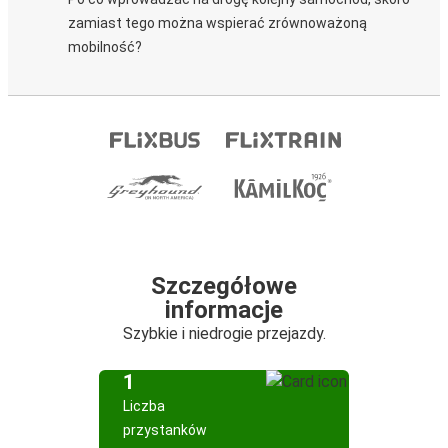
zamiast tego można wspierać zrównoważoną
mobilność?
Szczegółowe
informacje
Szybkie i niedrogie przejazdy.
1
Liczba
przystanków