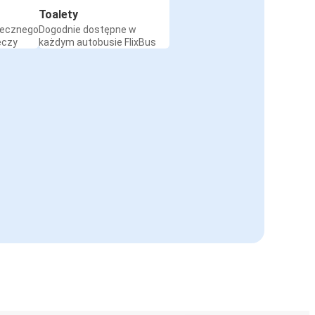
Toalety
iecznego
Dogodnie dostępne w
eczy
każdym autobusie FlixBus