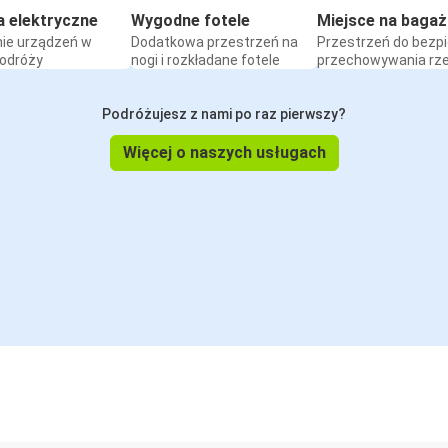
a elektryczne
Wygodne fotele
Miejsce na bagaż
ie urządzeń w
Dodatkowa przestrzeń na
Przestrzeń do bezp
podróży
nogi i rozkładane fotele
przechowywania rz
Podróżujesz z nami po raz pierwszy?
Więcej o naszych usługach