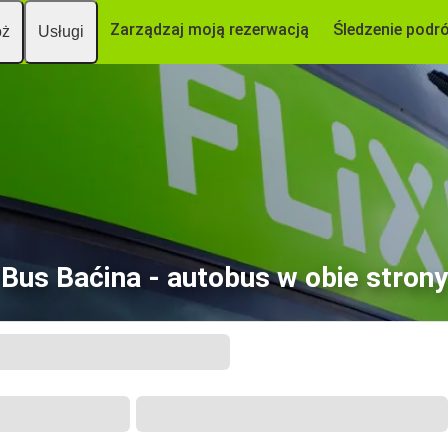
Zarządzaj moją rezerwacją
Śledzenie podr
óż
Usługi
Bus Baćina - autobus w obie strony