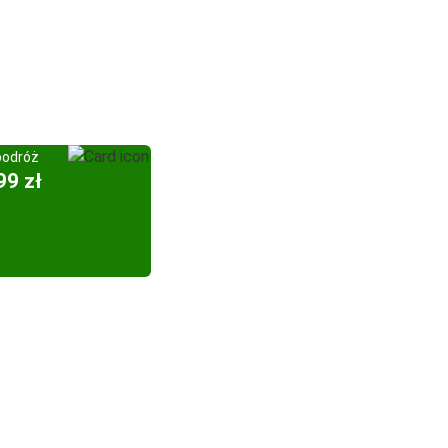
podróż
99 zł