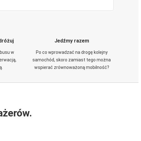
dróżuj
Jedźmy razem
obusu w
Po co wprowadzać na drogę kolejny
zerwacją,
samochód, skoro zamiast tego można
ą.
wspierać zrównoważoną mobilność?
ażerów.