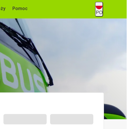
óży
Pomoc
PO