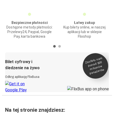
Bezpieczne płatności
Łatwy zakup
Dostępne metody płatności:
Kup bilety online, w naszej
Przelewy24, Paypal, Google
aplikacji lub w sklepie
Pay, karta bankowa
Flixshop
Zaufało na
m
milionó
pasażeró
Bilet cyfrowy i
ponad 500
w
śledzenie na żywo
w
Odkryj aplikację FlixBusa
Na tej stronie znajdziesz: