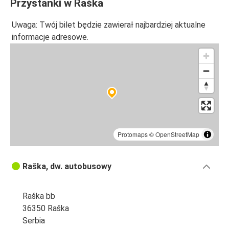
Przystanki w Raška
Uwaga: Twój bilet będzie zawierał najbardziej aktualne
informacje adresowe.
Protomaps
©
OpenStreetMap
Raška, dw. autobusowy
Raška bb
36350 Raška
Serbia