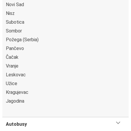
Novi Sad
Nisz
Subotica
Sombor
Požega (Serbia)
Pančevo
Čačak
Vranje
Leskovac
Užice
Kragujevac
Jagodina
Autobusy