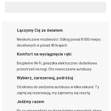
Łączymy Cię ze światem
Nieskończone możliwości. Odkryj ponad 8 000 miejsc
docelowych w ponad 40 krajach.
Komfort na wyciągnięcie ręki
Bezpłatne Wi-Fi, gniazdka elektryczne i dodatkowa
przestrzeń na nogi. Oto nowoczesne autobusy.
Wybierz, zarezerwuj, podróżuj
Od ekranu do siedzenia autobusu w kilka sekund. Ty
zajmij się rezerwacją, my zajmiemy się resztą.
Jedźmy razem
Po co wprowadzać na drogę kolejny samochód, skoro