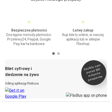
Bezpieczne płatności
Łatwy zakup
Dostępne metody płatności:
Kup bilety online, w naszej
Przelewy24, Paypal, Google
aplikacji lub w sklepie
Pay, karta bankowa
Flixshop
Zaufało na
m
milionó
pasażeró
Bilet cyfrowy i
ponad 500
w
śledzenie na żywo
w
Odkryj aplikację FlixBusa