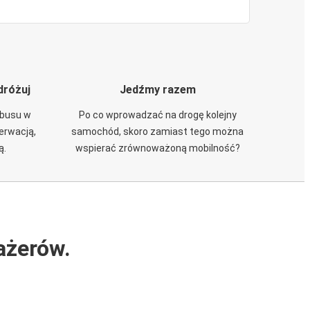
dróżuj
Jedźmy razem
obusu w
Po co wprowadzać na drogę kolejny
zerwacją,
samochód, skoro zamiast tego można
ą.
wspierać zrównoważoną mobilność?
ażerów.