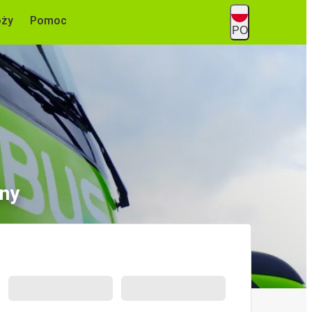
óży
Pomoc
PO
ony