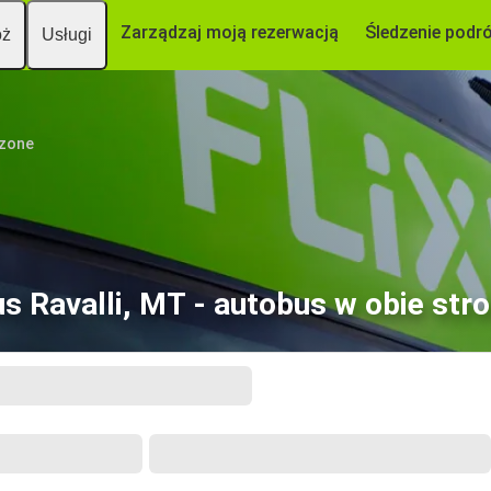
Zarządzaj moją rezerwacją
Śledzenie podr
óż
Usługi
czone
s Ravalli, MT - autobus w obie str