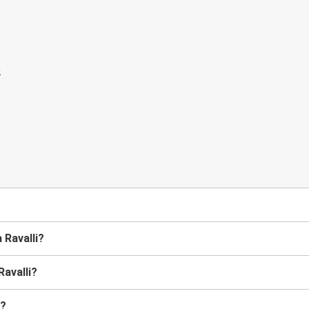
 Ravalli?
avalli?
i?