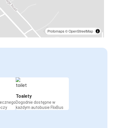
Protomaps
©
OpenStreetMap
Toalety
iecznego
Dogodnie dostępne w
eczy
każdym autobusie FlixBus