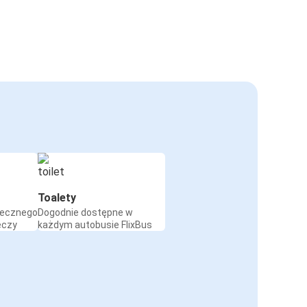
Toalety
iecznego
Dogodnie dostępne w
eczy
każdym autobusie FlixBus