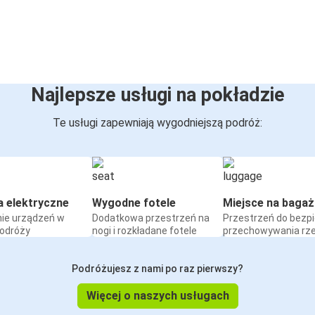
Najlepsze usługi na pokładzie
Te usługi zapewniają wygodniejszą podróż:
a elektryczne
Wygodne fotele
Miejsce na bagaż
ie urządzeń w
Dodatkowa przestrzeń na
Przestrzeń do bezp
podróży
nogi i rozkładane fotele
przechowywania rz
Podróżujesz z nami po raz pierwszy?
Więcej o naszych usługach