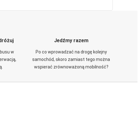
dróżuj
Jedźmy razem
obusu w
Po co wprowadzać na drogę kolejny
zerwacją,
samochód, skoro zamiast tego można
ą.
wspierać zrównoważoną mobilność?