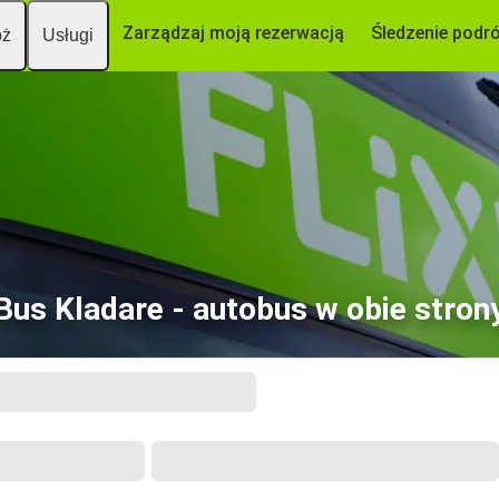
Zarządzaj moją rezerwacją
Śledzenie podr
óż
Usługi
Bus Kladare - autobus w obie stron