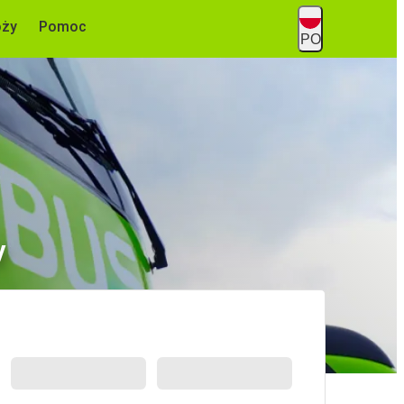
óży
Pomoc
PO
y