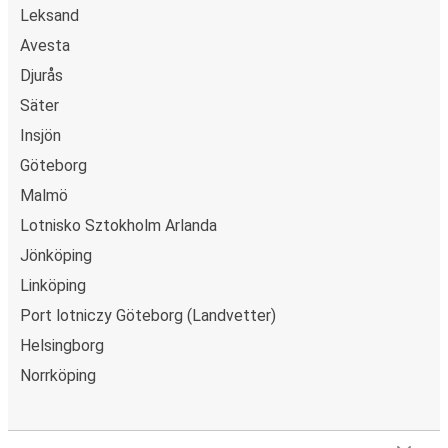
Leksand
Avesta
Djurås
Säter
Insjön
Göteborg
Malmö
Lotnisko Sztokholm Arlanda
Jönköping
Linköping
Port lotniczy Göteborg (Landvetter)
Helsingborg
Norrköping