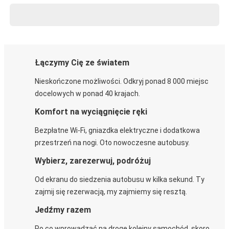
Łączymy Cię ze światem
Nieskończone możliwości. Odkryj ponad 8 000 miejsc
docelowych w ponad 40 krajach.
Komfort na wyciągnięcie ręki
Bezpłatne Wi-Fi, gniazdka elektryczne i dodatkowa
przestrzeń na nogi. Oto nowoczesne autobusy.
Wybierz, zarezerwuj, podróżuj
Od ekranu do siedzenia autobusu w kilka sekund. Ty
zajmij się rezerwacją, my zajmiemy się resztą.
Jedźmy razem
Po co wprowadzać na drogę kolejny samochód, skoro