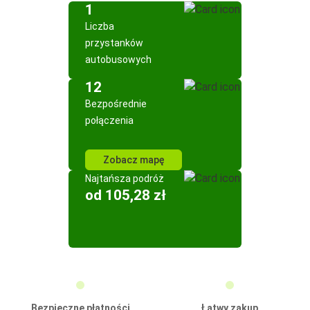
1
Liczba
przystanków
autobusowych
12
Bezpośrednie
połączenia
Zobacz mapę
Najtańsza podróż
od 105,28 zł
Bezpieczne płatności
Łatwy zakup