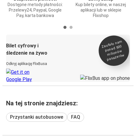
Dostępne metody płatności:
Kup bilety online, w naszej
Przelewy24, Paypal, Google
aplikacji lub w sklepie
Pay, karta bankowa
Flixshop
Zaufało na
m
milionó
pasażeró
Bilet cyfrowy i
ponad 500
w
śledzenie na żywo
w
Odkryj aplikację FlixBusa
Na tej stronie znajdziesz:
Przystanki autobusowe
FAQ