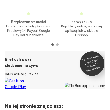
Bezpieczne płatności
Łatwy zakup
Dostępne metody płatności:
Kup bilety online, w naszej
Przelewy24, Paypal, Google
aplikacji lub w sklepie
Pay, karta bankowa
Flixshop
Zaufało na
m
milionó
pasażeró
Bilet cyfrowy i
ponad 500
w
śledzenie na żywo
w
Odkryj aplikację FlixBusa
Na tej stronie znajdziesz: