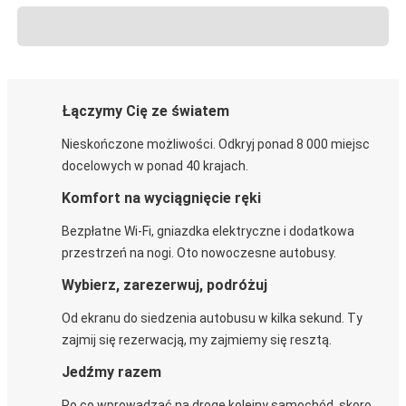
Łączymy Cię ze światem
Nieskończone możliwości. Odkryj ponad 8 000 miejsc
docelowych w ponad 40 krajach.
Komfort na wyciągnięcie ręki
Bezpłatne Wi-Fi, gniazdka elektryczne i dodatkowa
przestrzeń na nogi. Oto nowoczesne autobusy.
Wybierz, zarezerwuj, podróżuj
Od ekranu do siedzenia autobusu w kilka sekund. Ty
zajmij się rezerwacją, my zajmiemy się resztą.
Jedźmy razem
Po co wprowadzać na drogę kolejny samochód, skoro