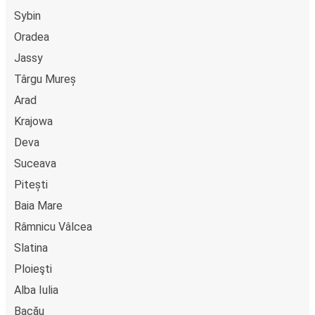
Sybin
Oradea
Jassy
Târgu Mureș
Arad
Krajowa
Deva
Suceava
Pitești
Baia Mare
Râmnicu Vâlcea
Slatina
Ploieşti
Alba Iulia
Bacău