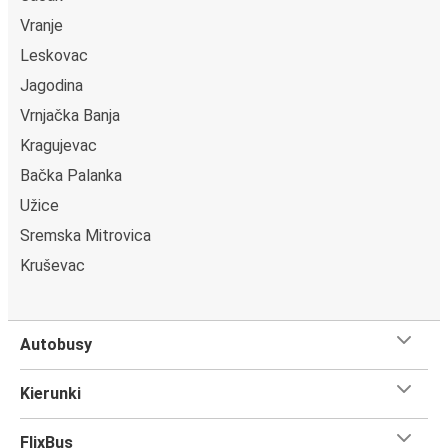
Vranje
Leskovac
Jagodina
Vrnjačka Banja
Kragujevac
Bačka Palanka
Užice
Sremska Mitrovica
Kruševac
Autobusy
Kierunki
FlixBus