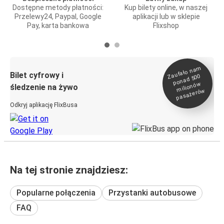
Dostępne metody płatności:
Kup bilety online, w naszej
Przelewy24, Paypal, Google
aplikacji lub w sklepie
Pay, karta bankowa
Flixshop
Zaufało na
m
milionó
pasażeró
Bilet cyfrowy i
ponad 500
w
śledzenie na żywo
w
Odkryj aplikację FlixBusa
Na tej stronie znajdziesz:
Popularne połączenia
Przystanki autobusowe
FAQ