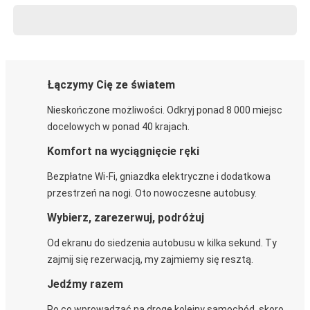
Łączymy Cię ze światem
Nieskończone możliwości. Odkryj ponad 8 000 miejsc
docelowych w ponad 40 krajach.
Komfort na wyciągnięcie ręki
Bezpłatne Wi-Fi, gniazdka elektryczne i dodatkowa
przestrzeń na nogi. Oto nowoczesne autobusy.
Wybierz, zarezerwuj, podróżuj
Od ekranu do siedzenia autobusu w kilka sekund. Ty
zajmij się rezerwacją, my zajmiemy się resztą.
Jedźmy razem
Po co wprowadzać na drogę kolejny samochód, skoro