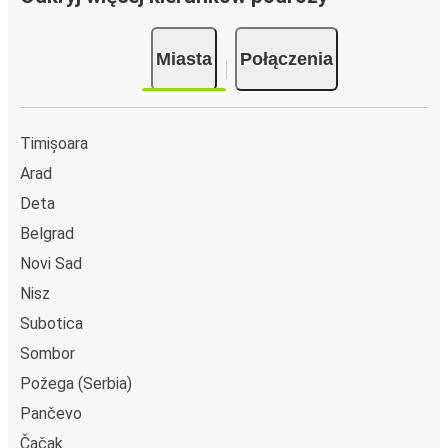
Miasta
Połączenia
Timișoara
Arad
Deta
Belgrad
Novi Sad
Nisz
Subotica
Sombor
Požega (Serbia)
Pančevo
Čačak