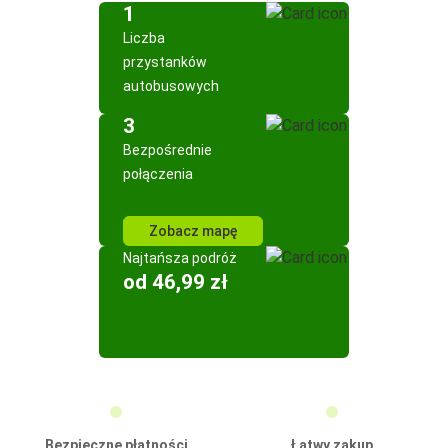
1
Liczba
przystanków
autobusowych
3
Bezpośrednie
połączenia
Zobacz mapę
Najtańsza podróż
od 46,99 zł
Bezpieczne płatności
Łatwy zakup