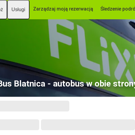
Zarządzaj moją rezerwacją
Śledzenie podr
óż
Usługi
Bus Blatnica - autobus w obie stron