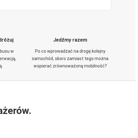
dróżuj
Jedźmy razem
obusu w
Po co wprowadzać na drogę kolejny
zerwacją,
samochód, skoro zamiast tego można
ą.
wspierać zrównoważoną mobilność?
ażerów.