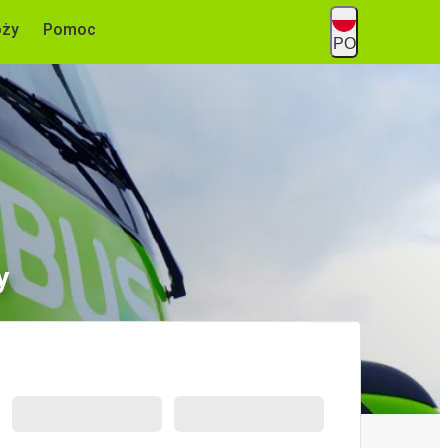
óży
Pomoc
PO
y