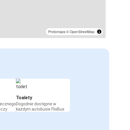
Protomaps
©
OpenStreetMap
Toalety
iecznego
Dogodnie dostępne w
eczy
każdym autobusie FlixBus