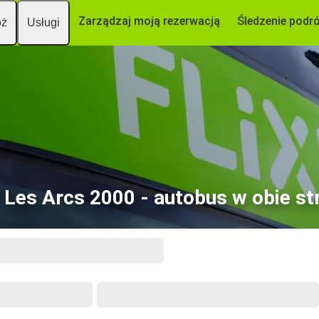
Zarządzaj moją rezerwacją
Śledzenie podr
óż
Usługi
 Les Arcs 2000 - autobus w obie st