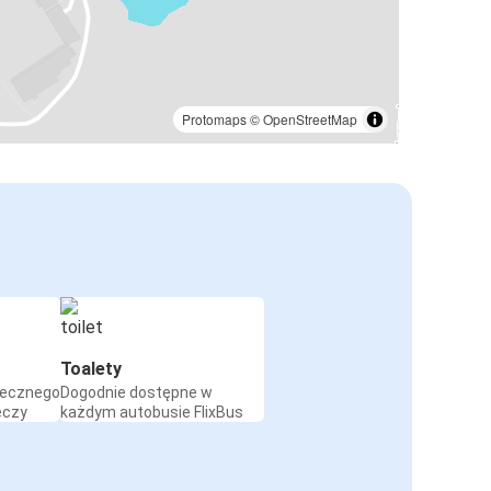
Protomaps
©
OpenStreetMap
Toalety
iecznego
Dogodnie dostępne w
eczy
każdym autobusie FlixBus