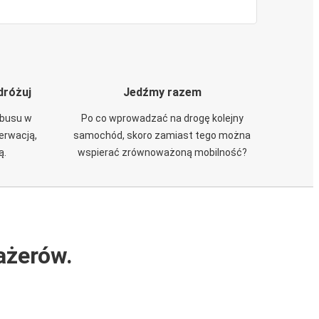
dróżuj
Jedźmy razem
obusu w
Po co wprowadzać na drogę kolejny
zerwacją,
samochód, skoro zamiast tego można
ą.
wspierać zrównoważoną mobilność?
ażerów.