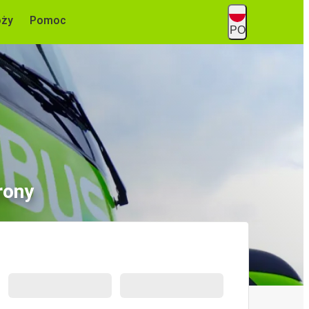
óży
Pomoc
PO
rony