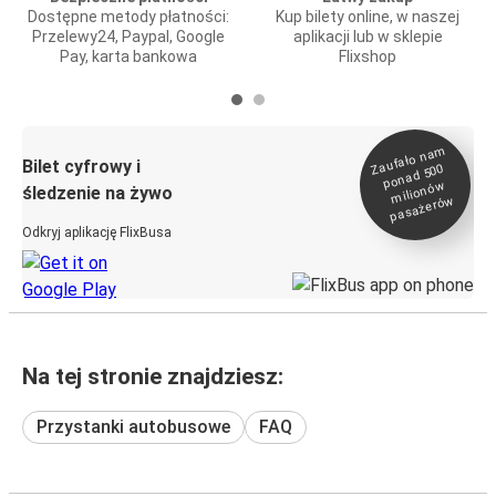
Dostępne metody płatności:
Kup bilety online, w naszej
Przelewy24, Paypal, Google
aplikacji lub w sklepie
Pay, karta bankowa
Flixshop
Zaufało na
m
milionó
pasażeró
Bilet cyfrowy i
ponad 500
w
śledzenie na żywo
w
Odkryj aplikację FlixBusa
Na tej stronie znajdziesz:
Przystanki autobusowe
FAQ