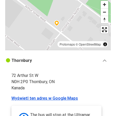
Protomaps
©
OpenStreetMap
Thornbury
72 Arthur St W
N0H 2P0 Thornbury, ON
Kanada
Wyświetl ten adres w Google Maps
The bus will stop at the Ultramar