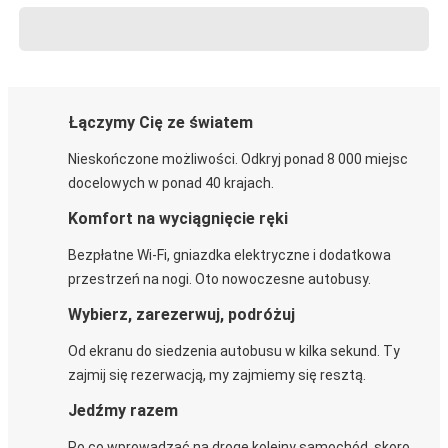
Łączymy Cię ze światem
Nieskończone możliwości. Odkryj ponad 8 000 miejsc
docelowych w ponad 40 krajach.
Komfort na wyciągnięcie ręki
Bezpłatne Wi-Fi, gniazdka elektryczne i dodatkowa
przestrzeń na nogi. Oto nowoczesne autobusy.
Wybierz, zarezerwuj, podróżuj
Od ekranu do siedzenia autobusu w kilka sekund. Ty
zajmij się rezerwacją, my zajmiemy się resztą.
Jedźmy razem
Po co wprowadzać na drogę kolejny samochód, skoro