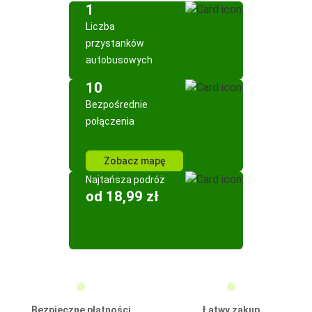
1
Liczba
przystanków
autobusowych
10
Bezpośrednie
połączenia
Zobacz mapę
Najtańsza podróż
od 18,99 zł
Bezpieczne płatności
Łatwy zakup