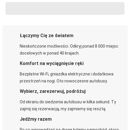
Łączymy Cię ze światem
Nieskończone możliwości. Odkryj ponad 8 000 miejsc
docelowych w ponad 40 krajach.
Komfort na wyciągnięcie ręki
Bezpłatne Wi-Fi, gniazdka elektryczne i dodatkowa
przestrzeń na nogi. Oto nowoczesne autobusy.
Wybierz, zarezerwuj, podróżuj
Od ekranu do siedzenia autobusu w kilka sekund. Ty
zajmij się rezerwacją, my zajmiemy się resztą.
Jedźmy razem
Po co wprowadzać na drogę kolejny samochód, skoro