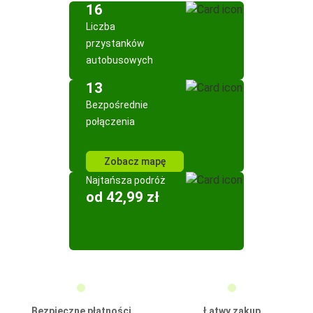
16
Liczba
przystanków
autobusowych
13
Bezpośrednie
połączenia
Zobacz mapę
Najtańsza podróż
od 42,99 zł
Bezpieczne płatności
Łatwy zakup