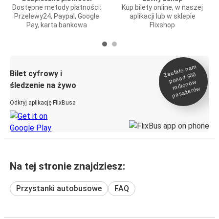
Dostępne metody płatności:
Kup bilety online, w naszej
Przelewy24, Paypal, Google
aplikacji lub w sklepie
Pay, karta bankowa
Flixshop
Zaufało na
m
milionó
pasażeró
Bilet cyfrowy i
ponad 500
w
śledzenie na żywo
w
Odkryj aplikację FlixBusa
Na tej stronie znajdziesz:
Przystanki autobusowe
FAQ