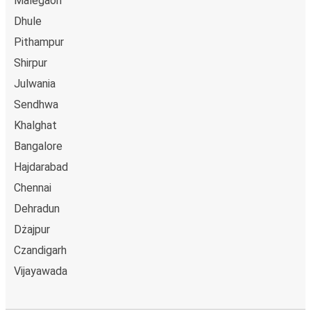
Malegaon
Dhule
Pithampur
Shirpur
Julwania
Sendhwa
Khalghat
Bangalore
Hajdarabad
Chennai
Dehradun
Dżajpur
Czandigarh
Vijayawada