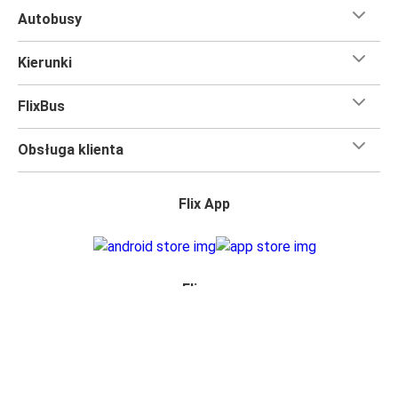
Autobusy
Kierunki
FlixBus
Obsługa klienta
Flix App
Flix na:
Login sprzedawcy
Polityka prywatności