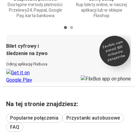
Dostępne metody płatności:
Kup bilety online, w naszej
Przelewy24, Paypal, Google
aplikacji lub w sklepie
Pay, karta bankowa
Flixshop
Zaufało na
m
milionó
pasażeró
Bilet cyfrowy i
ponad 500
w
śledzenie na żywo
w
Odkryj aplikację FlixBusa
Na tej stronie znajdziesz:
Popularne połączenia
Przystanki autobusowe
FAQ