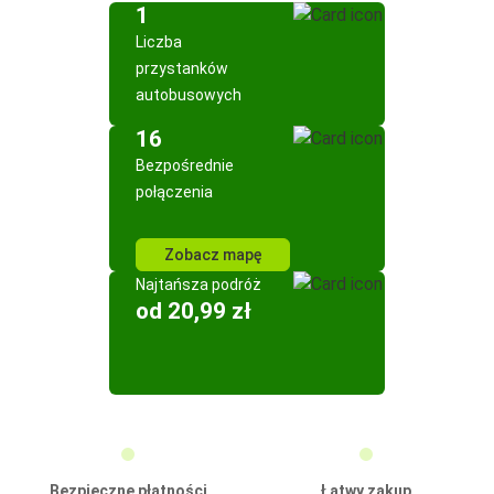
1
Liczba
przystanków
autobusowych
16
Bezpośrednie
połączenia
Zobacz mapę
Najtańsza podróż
od 20,99 zł
Bezpieczne płatności
Łatwy zakup