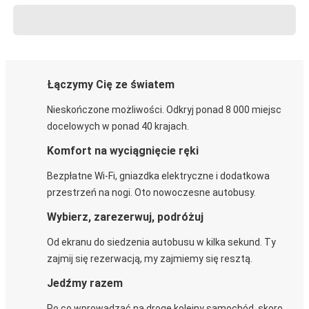
Łączymy Cię ze światem
Nieskończone możliwości. Odkryj ponad 8 000 miejsc
docelowych w ponad 40 krajach.
Komfort na wyciągnięcie ręki
Bezpłatne Wi-Fi, gniazdka elektryczne i dodatkowa
przestrzeń na nogi. Oto nowoczesne autobusy.
Wybierz, zarezerwuj, podróżuj
Od ekranu do siedzenia autobusu w kilka sekund. Ty
zajmij się rezerwacją, my zajmiemy się resztą.
Jedźmy razem
Po co wprowadzać na drogę kolejny samochód, skoro