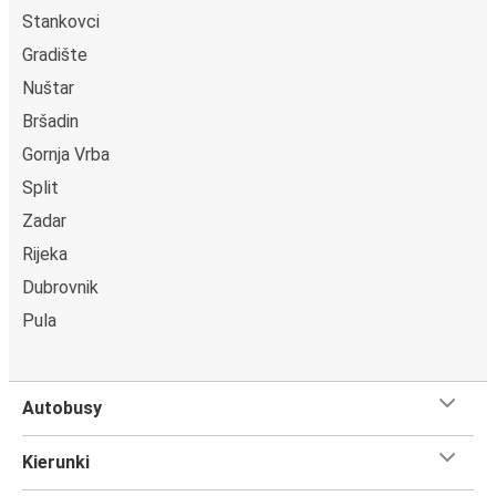
Stankovci
Gradište
Nuštar
Bršadin
Gornja Vrba
Split
Zadar
Rijeka
Dubrovnik
Pula
Autobusy
Kierunki