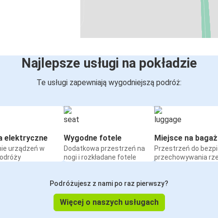
Najlepsze usługi na pokładzie
Te usługi zapewniają wygodniejszą podróż:
a elektryczne
Wygodne fotele
Miejsce na bagaż
ie urządzeń w
Dodatkowa przestrzeń na
Przestrzeń do bezp
podróży
nogi i rozkładane fotele
przechowywania rz
Podróżujesz z nami po raz pierwszy?
Więcej o naszych usługach