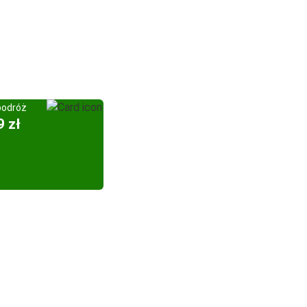
podróż
9 zł