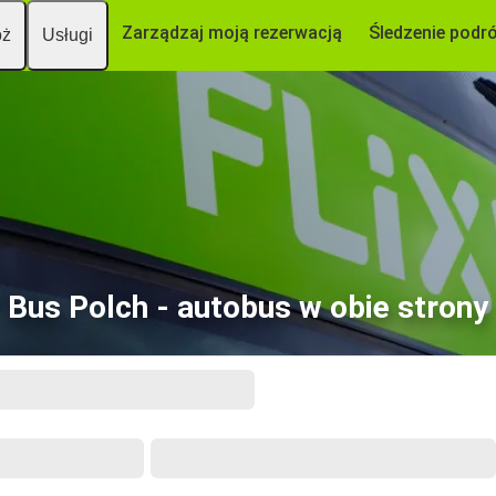
Zarządzaj moją rezerwacją
Śledzenie podr
óż
Usługi
Bus Polch - autobus w obie strony