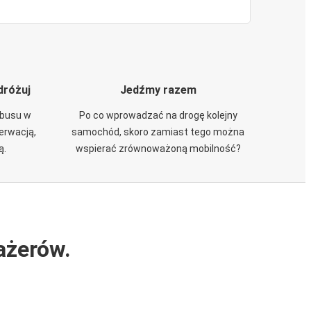
dróżuj
Jedźmy razem
obusu w
Po co wprowadzać na drogę kolejny
zerwacją,
samochód, skoro zamiast tego można
ą.
wspierać zrównoważoną mobilność?
ażerów.