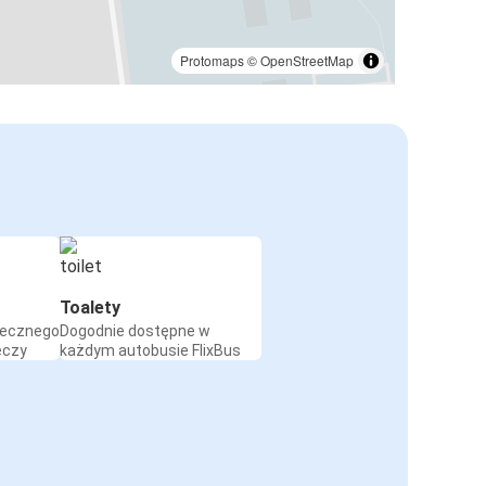
Protomaps
©
OpenStreetMap
Toalety
iecznego
Dogodnie dostępne w
eczy
każdym autobusie FlixBus