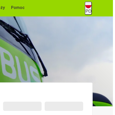
óży
Pomoc
PO