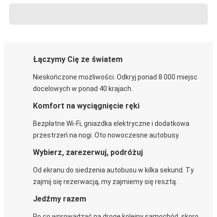
Łączymy Cię ze światem
Nieskończone możliwości. Odkryj ponad 8 000 miejsc
docelowych w ponad 40 krajach.
Komfort na wyciągnięcie ręki
Bezpłatne Wi-Fi, gniazdka elektryczne i dodatkowa
przestrzeń na nogi. Oto nowoczesne autobusy.
Wybierz, zarezerwuj, podróżuj
Od ekranu do siedzenia autobusu w kilka sekund. Ty
zajmij się rezerwacją, my zajmiemy się resztą.
Jedźmy razem
Po co wprowadzać na drogę kolejny samochód, skoro