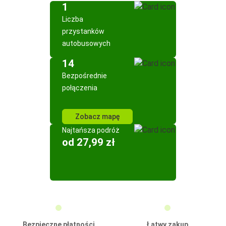
1
Liczba
przystanków
autobusowych
14
Bezpośrednie
połączenia
Zobacz mapę
Najtańsza podróż
od 27,99 zł
Bezpieczne płatności
Łatwy zakup