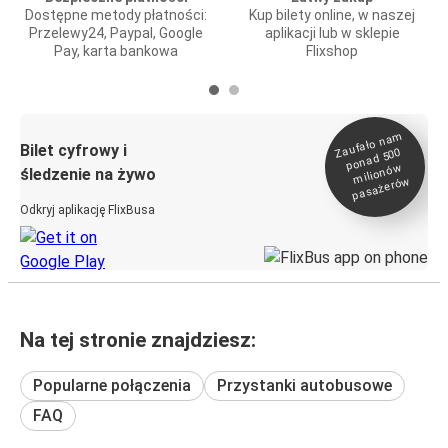
Dostępne metody płatności:
Kup bilety online, w naszej
Przelewy24, Paypal, Google
aplikacji lub w sklepie
Pay, karta bankowa
Flixshop
Zaufało na
m
milionó
pasażeró
Bilet cyfrowy i
ponad 500
w
śledzenie na żywo
w
Odkryj aplikację FlixBusa
Na tej stronie znajdziesz:
Popularne połączenia
Przystanki autobusowe
FAQ