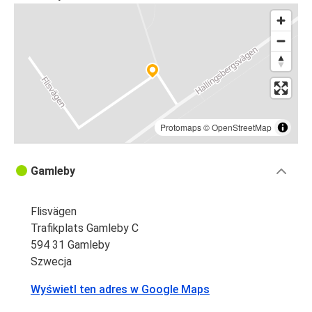
Protomaps
©
OpenStreetMap
Gamleby
Flisvägen
Trafikplats Gamleby C
594 31 Gamleby
Szwecja
Wyświetl ten adres w Google Maps