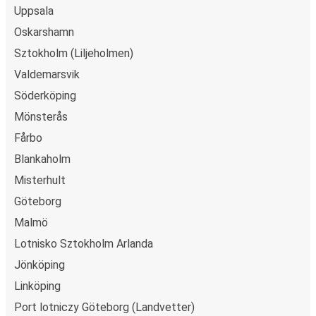
Uppsala
Oskarshamn
Sztokholm (Liljeholmen)
Valdemarsvik
Söderköping
Mönsterås
Fårbo
Blankaholm
Misterhult
Göteborg
Malmö
Lotnisko Sztokholm Arlanda
Jönköping
Linköping
Port lotniczy Göteborg (Landvetter)