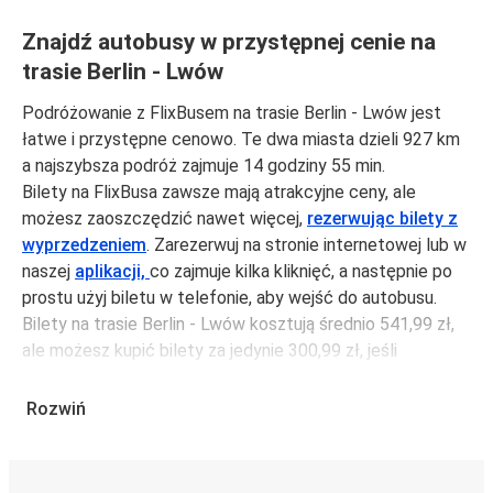
Znajdź autobusy w przystępnej cenie na
trasie Berlin - Lwów
Podróżowanie z FlixBusem na trasie Berlin - Lwów jest
łatwe i przystępne cenowo. Te dwa miasta dzieli 927 km
a najszybsza podróż zajmuje 14 godziny 55 min.
Bilety na FlixBusa zawsze mają atrakcyjne ceny, ale
możesz zaoszczędzić nawet więcej,
rezerwując bilety z
wyprzedzeniem
. Zarezerwuj na stronie internetowej lub w
naszej
aplikacji,
co zajmuje kilka kliknięć, a następnie po
prostu użyj biletu w telefonie, aby wejść do autobusu.
Bilety na trasie Berlin - Lwów kosztują średnio 541,99 zł,
ale możesz kupić bilety za jedynie 300,99 zł, jeśli
zarezerwujesz z wyprzedzeniem lub w dni robocze,
unikając weekendów i świąt. Aby podróżować szybko,
Rozwiń
łatwo i zadbać o zmniejszanie śladu węglowego, podróżuj
z FlixBusem.