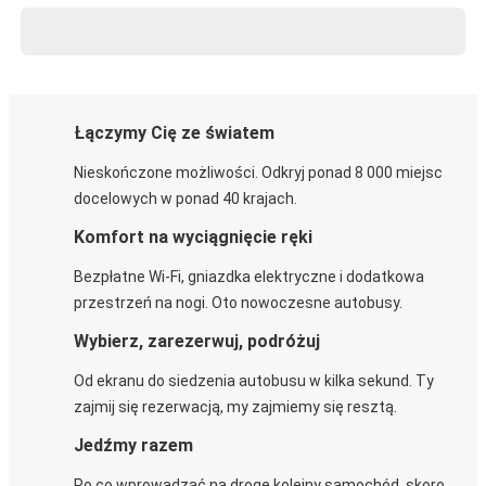
Łączymy Cię ze światem
Nieskończone możliwości. Odkryj ponad 8 000 miejsc
docelowych w ponad 40 krajach.
Komfort na wyciągnięcie ręki
Bezpłatne Wi-Fi, gniazdka elektryczne i dodatkowa
przestrzeń na nogi. Oto nowoczesne autobusy.
Wybierz, zarezerwuj, podróżuj
Od ekranu do siedzenia autobusu w kilka sekund. Ty
zajmij się rezerwacją, my zajmiemy się resztą.
Jedźmy razem
Po co wprowadzać na drogę kolejny samochód, skoro