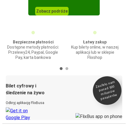
Zobacz podróże
Bezpieczne płatności
Łatwy zakup
Dostępne metody płatności:
Kup bilety online, w naszej
Przelewy24, Paypal, Google
aplikacji lub w sklepie
Pay, karta bankowa
Flixshop
Zaufało na
m
milionó
pasażeró
Bilet cyfrowy i
ponad 500
w
śledzenie na żywo
w
Odkryj aplikację FlixBusa