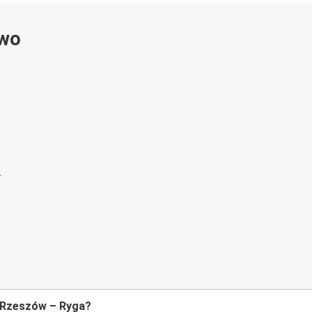
ywo
e Rzeszów – Ryga?