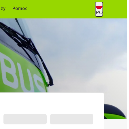
óży
Pomoc
PO