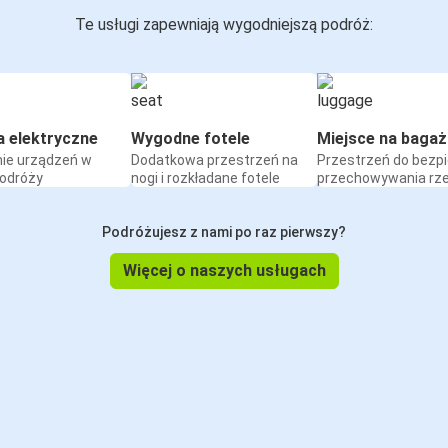
Te usługi zapewniają wygodniejszą podróż:
a elektryczne
Wygodne fotele
Miejsce na bagaż
ie urządzeń w
Dodatkowa przestrzeń na
Przestrzeń do bezp
podróży
nogi i rozkładane fotele
przechowywania rz
Podróżujesz z nami po raz pierwszy?
Więcej o naszych usługach