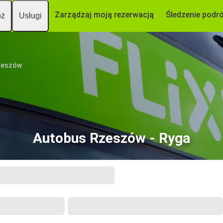
Zarządzaj moją rezerwacją
Śledzenie podr
óż
Usługi
zeszów
Autobus Rzeszów - Ryga