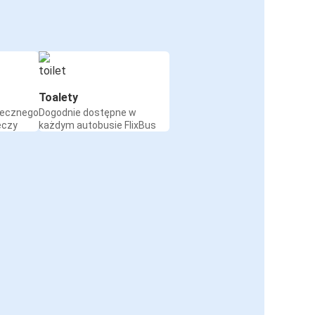
Toalety
iecznego
Dogodnie dostępne w
eczy
każdym autobusie FlixBus