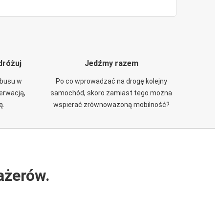
dróżuj
Jedźmy razem
obusu w
Po co wprowadzać na drogę kolejny
zerwacją,
samochód, skoro zamiast tego można
ą.
wspierać zrównoważoną mobilność?
ażerów.