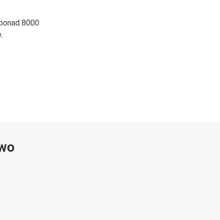
 ponad 8000
.
ywo