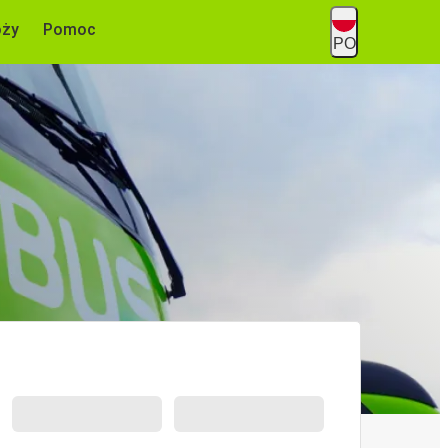
óży
Pomoc
PO