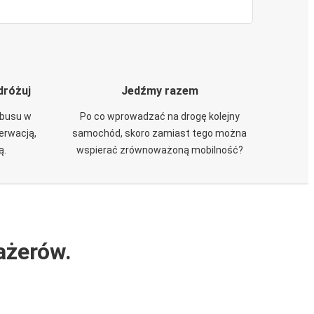
dróżuj
Jedźmy razem
obusu w
Po co wprowadzać na drogę kolejny
zerwacją,
samochód, skoro zamiast tego można
ą.
wspierać zrównoważoną mobilność?
ażerów.