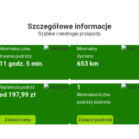
Szczegółowe informacje
Szybkie i niedrogie przejazdy.
Minimalny czas
Minimalny
trwania podróży
dystans
11 godz. 5 min.
653 km
1
Najtańsza podróż
od 197,99 zł
Minimalna liczba
podróży dziennie
Zobacz ceny
Zobacz podróże