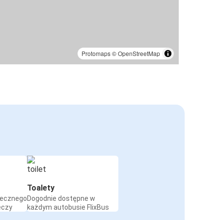
Protomaps
©
OpenStreetMap
Toalety
iecznego
Dogodnie dostępne w
eczy
każdym autobusie FlixBus