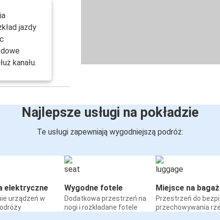
ia
kład jazdy
ac
azdowe
łuż kanału.
Najlepsze usługi na pokładzie
Te usługi zapewniają wygodniejszą podróż:
a elektryczne
Wygodne fotele
Miejsce na bagaż
ie urządzeń w
Dodatkowa przestrzeń na
Przestrzeń do bezp
podróży
nogi i rozkładane fotele
przechowywania rz