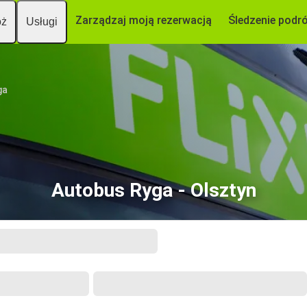
Zarządzaj moją rezerwacją
Śledzenie podr
óż
Usługi
ga
Autobus Ryga - Olsztyn