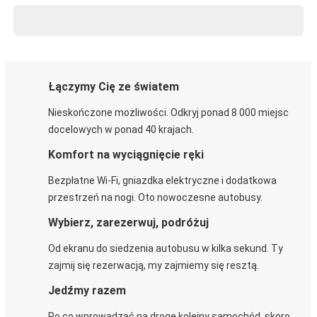
Łączymy Cię ze światem
Nieskończone możliwości. Odkryj ponad 8 000 miejsc
docelowych w ponad 40 krajach.
Komfort na wyciągnięcie ręki
Bezpłatne Wi-Fi, gniazdka elektryczne i dodatkowa
przestrzeń na nogi. Oto nowoczesne autobusy.
Wybierz, zarezerwuj, podróżuj
Od ekranu do siedzenia autobusu w kilka sekund. Ty
zajmij się rezerwacją, my zajmiemy się resztą.
Jedźmy razem
Po co wprowadzać na drogę kolejny samochód, skoro