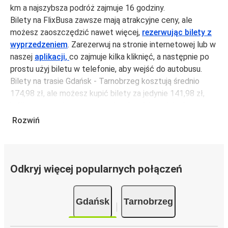
km a najszybsza podróż zajmuje 16 godziny.
Bilety na FlixBusa zawsze mają atrakcyjne ceny, ale
możesz zaoszczędzić nawet więcej,
rezerwując bilety z
wyprzedzeniem
. Zarezerwuj na stronie internetowej lub w
naszej
aplikacji,
co zajmuje kilka kliknięć, a następnie po
prostu użyj biletu w telefonie, aby wejść do autobusu.
Bilety na trasie Gdańsk - Tarnobrzeg kosztują średnio
174,98 zł, ale możesz kupić bilety za jedynie 141,98 zł,
jeśli zarezerwujesz z wyprzedzeniem lub w dni robocze,
unikając weekendów i świąt. Aby podróżować szybko,
Rozwiń
łatwo i zadbać o zmniejszanie śladu węglowego, podróżuj
z FlixBusem.
Podróż na trasie Gdańsk - Tarnobrzeg
Odkryj więcej popularnych połączeń
Trasa Gdańsk - Tarnobrzeg jest łatwa i wygodna z
FlixBusem, dzięki 2 bezpośrednim połączeniom dziennie.
Gdańsk
Tarnobrzeg
i może zająć
jedynie 16 godziny
.
Podróż autobusem
ma mniejszy wpływ na środowisko
niż podróż samochodem czy samolotem. Stale pracujemy