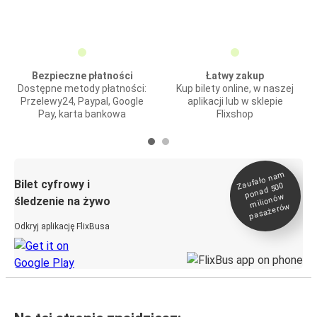
Bezpieczne płatności
Łatwy zakup
Dostępne metody płatności:
Kup bilety online, w naszej
Przelewy24, Paypal, Google
aplikacji lub w sklepie
Pay, karta bankowa
Flixshop
Zaufało na
m
milionó
pasażeró
Bilet cyfrowy i
ponad 500
w
śledzenie na żywo
w
Odkryj aplikację FlixBusa