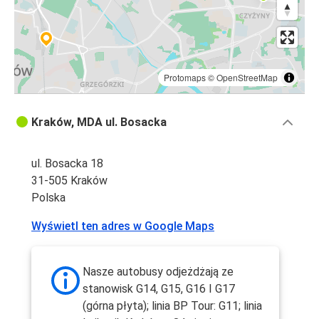
Protomaps
©
OpenStreetMap
Kraków, MDA ul. Bosacka
ul. Bosacka 18
31-505 Kraków
Polska
Wyświetl ten adres w Google Maps
Nasze autobusy odjeżdżają ze
stanowisk G14, G15, G16 I G17
(górna płyta); linia BP Tour: G11; linia