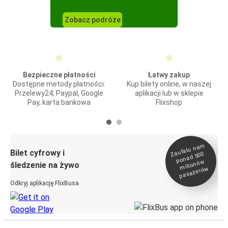
Zobacz podróże
Bezpieczne płatności
Łatwy zakup
Dostępne metody płatności:
Kup bilety online, w naszej
Przelewy24, Paypal, Google
aplikacji lub w sklepie
Pay, karta bankowa
Flixshop
Zaufało na
m
milionó
pasażeró
Bilet cyfrowy i
ponad 500
w
śledzenie na żywo
w
Odkryj aplikację FlixBusa