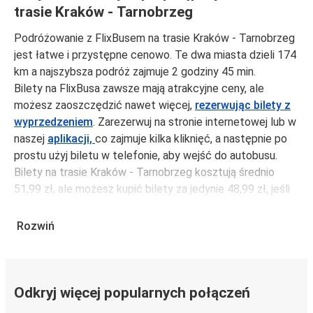
trasie Kraków - Tarnobrzeg
Podróżowanie z FlixBusem na trasie Kraków - Tarnobrzeg
jest łatwe i przystępne cenowo. Te dwa miasta dzieli 174
km a najszybsza podróż zajmuje 2 godziny 45 min.
Bilety na FlixBusa zawsze mają atrakcyjne ceny, ale
możesz zaoszczędzić nawet więcej,
rezerwując bilety z
wyprzedzeniem
. Zarezerwuj na stronie internetowej lub w
naszej
aplikacji,
co zajmuje kilka kliknięć, a następnie po
prostu użyj biletu w telefonie, aby wejść do autobusu.
Bilety na trasie Kraków - Tarnobrzeg kosztują średnio
51,99 zł, ale możesz kupić bilety za jedynie 48,99 zł, jeśli
zarezerwujesz z wyprzedzeniem lub w dni robocze,
unikając weekendów i świąt. Aby podróżować szybko,
Rozwiń
łatwo i zadbać o zmniejszanie śladu węglowego, podróżuj
z FlixBusem.
Podróż na trasie Kraków - Tarnobrzeg
Odkryj więcej popularnych połączeń
Trasa Kraków - Tarnobrzeg jest łatwa i wygodna z