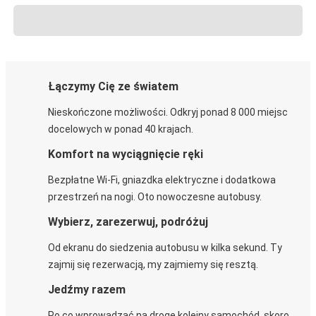
Łączymy Cię ze światem
Nieskończone możliwości. Odkryj ponad 8 000 miejsc
docelowych w ponad 40 krajach.
Komfort na wyciągnięcie ręki
Bezpłatne Wi-Fi, gniazdka elektryczne i dodatkowa
przestrzeń na nogi. Oto nowoczesne autobusy.
Wybierz, zarezerwuj, podróżuj
Od ekranu do siedzenia autobusu w kilka sekund. Ty
zajmij się rezerwacją, my zajmiemy się resztą.
Jedźmy razem
Po co wprowadzać na drogę kolejny samochód, skoro