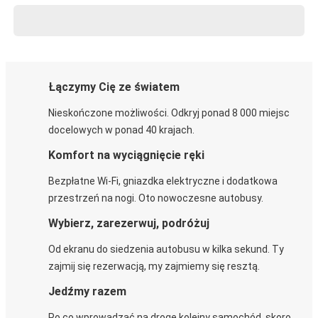
Łączymy Cię ze światem
Nieskończone możliwości. Odkryj ponad 8 000 miejsc
docelowych w ponad 40 krajach.
Komfort na wyciągnięcie ręki
Bezpłatne Wi-Fi, gniazdka elektryczne i dodatkowa
przestrzeń na nogi. Oto nowoczesne autobusy.
Wybierz, zarezerwuj, podróżuj
Od ekranu do siedzenia autobusu w kilka sekund. Ty
zajmij się rezerwacją, my zajmiemy się resztą.
Jedźmy razem
Po co wprowadzać na drogę kolejny samochód, skoro