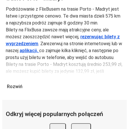
Podróżowanie z FlixBusem na trasie Porto - Madryt jest
łatwe i przystępne cenowo. Te dwa miasta dzieli 575 km
a najszybsza podróż zajmuje 8 godziny 30 min.
Bilety na FlixBusa zawsze mają atrakcyjne ceny, ale
możesz zaoszczędzić nawet więcej,
rezerwując bilety z
wyprzedzeniem
. Zarezerwuj na stronie internetowej lub w
naszej
aplikacji,
co zajmuje kilka kliknięć, a następnie po
prostu użyj biletu w telefonie, aby wejść do autobusu.
Bilety na trasie Porto - Madryt kosztują średnio 253,99 zł,
ale możesz kupić bilety za jedynie 132,99 zł, jeśli
zarezerwujesz z wyprzedzeniem lub w dni robocze,
unikając weekendów i świąt. Aby podróżować szybko,
Rozwiń
łatwo i zadbać o zmniejszanie śladu węglowego, podróżuj
z FlixBusem.
Podróż na trasie Porto - Madryt
Odkryj więcej popularnych połączeń
Trasa Porto - Madryt jest łatwa i wygodna z FlixBusem,
dzięki 3 bezpośrednim połączeniom dziennie.