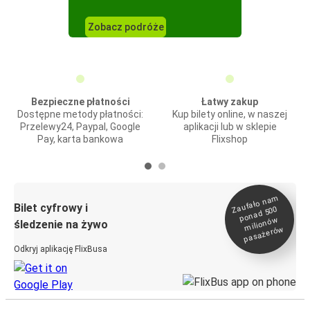
Zobacz podróże
Bezpieczne płatności
Łatwy zakup
Dostępne metody płatności:
Kup bilety online, w naszej
Przelewy24, Paypal, Google
aplikacji lub w sklepie
Pay, karta bankowa
Flixshop
Zaufało na
m
milionó
pasażeró
Bilet cyfrowy i
ponad 500
w
śledzenie na żywo
w
Odkryj aplikację FlixBusa