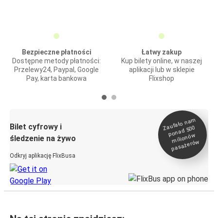
Bezpieczne płatności
Łatwy zakup
Dostępne metody płatności:
Kup bilety online, w naszej
Przelewy24, Paypal, Google
aplikacji lub w sklepie
Pay, karta bankowa
Flixshop
Zaufało na
m
milionó
pasażeró
Bilet cyfrowy i
ponad 500
w
śledzenie na żywo
w
Odkryj aplikację FlixBusa