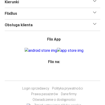
Kierunki
bezpłatne Wi-Fi,
toalety i gniazdka elektryczne.
Możesz bezpłatnie zabrać ze sobą
jedną sztuka bagażu
FlixBus
podręcznego i jedną sztukę bagażu głównego
, więc
nawet jeśli wybierasz się w długą podróż, nie musisz się
Obsługa klienta
martwić, że nie wystarczy Ci miejsca w bagażu.
Wszyscy podróżujący z biletami
mają zagwarantowane
miejsce siedzące
w naszych autobusach
ale jeśli chcesz
Flix App
wybrać specjalne miejsce
, możesz zrobić to podczas
zakupu biletu. Do wyboru masz
miejsce klasyczne,
miejsce ze stolikiem, panoramę lub dodatkowe, puste
miejsce obok.
Flix na:
Wystarczy zarezerwować je online w naszej
aplikacji
FlixBusa
podczas zakupu biletu, korzystając z jednej z
dostępnych metod płatności.
Login sprzedawcy
Polityka prywatności
Prawa pasażerów
Dane firmy
Oświadczenie o dostępności