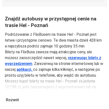
Znajdź autobusy w przystępnej cenie na
trasie Hel - Poznań
Podróżowanie z FlixBusem na trasie Hel - Poznań jest
łatwe i przystępne cenowo. Te dwa miasta dzieli 428 km
a najszybsza podróż zajmuje 10 godziny 35 min.
Bilety na FlixBusa zawsze mają atrakcyjne ceny, ale
możesz zaoszczędzić nawet więcej,
rezerwując bilety z
wyprzedzeniem
. Zarezerwuj na stronie internetowej lub w
naszej
aplikacji,
co zajmuje kilka kliknięć, a następnie po
prostu użyj biletu w telefonie, aby wejść do autobusu.
Możesz kupić bilety na trasie Hel - Poznań za jedynie
127,98 zł, jeśli zarezerwujesz z wyprzedzeniem lub na
tygodniu, unikając weekendów i świąt. Aby podróżować
szybko, łatwo i zadbać o zmniejszanie śladu węglowego,
Rozwiń
podróżuj z FlixBusem.