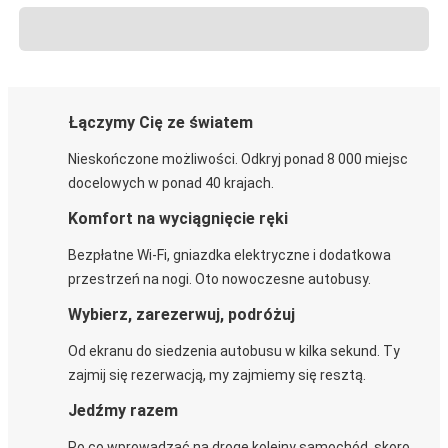
Łączymy Cię ze światem
Nieskończone możliwości. Odkryj ponad 8 000 miejsc
docelowych w ponad 40 krajach.
Komfort na wyciągnięcie ręki
Bezpłatne Wi-Fi, gniazdka elektryczne i dodatkowa
przestrzeń na nogi. Oto nowoczesne autobusy.
Wybierz, zarezerwuj, podróżuj
Od ekranu do siedzenia autobusu w kilka sekund. Ty
zajmij się rezerwacją, my zajmiemy się resztą.
Jedźmy razem
Po co wprowadzać na drogę kolejny samochód, skoro