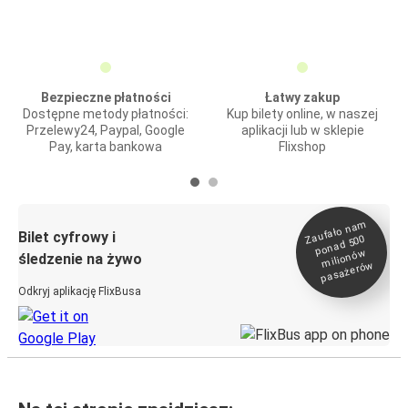
Bezpieczne płatności
Łatwy zakup
Dostępne metody płatności:
Kup bilety online, w naszej
Przelewy24, Paypal, Google
aplikacji lub w sklepie
Pay, karta bankowa
Flixshop
Zaufało na
m
milionó
pasażeró
Bilet cyfrowy i
ponad 500
w
śledzenie na żywo
w
Odkryj aplikację FlixBusa