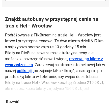
Znajdź autobusy w przystępnej cenie na
trasie Hel - Wrocław
Podróżowanie z FlixBusem na trasie Hel - Wrocław jest
łatwe i przystępne cenowo. Te dwa miasta dzieli 617 km
a najszybsza podróż zajmuje 13 godziny 15 min.
Bilety na FlixBusa zawsze mają atrakcyjne ceny, ale
możesz zaoszczędzić nawet więcej,
rezerwując bilety z
wyprzedzeniem
. Zarezerwuj na stronie internetowej lub w
naszej
aplikacji,
co zajmuje kilka kliknięć, a następnie po
prostu użyj biletu w telefonie, aby wejść do autobusu.
Bilety na trasie Hel - Wrocław kosztują średnio 219,98 zł,
ale możesz kupić bilety za jedynie 156,98 zł, jeśli
zarezerwujesz z wyprzedzeniem lub w dni robocze,
unikając weekendów i świąt. Aby podróżować szybko,
Rozwiń
łatwo i zadbać o zmniejszanie śladu węglowego, podróżuj