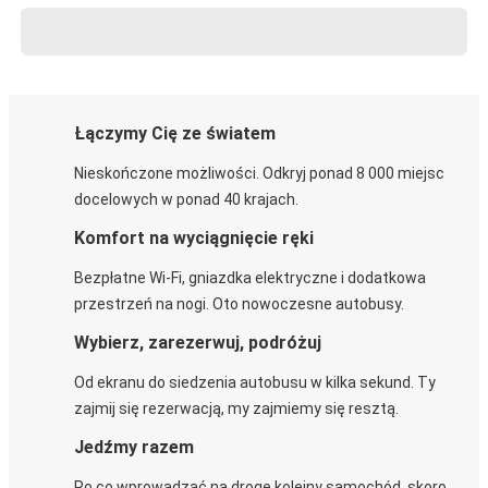
Łączymy Cię ze światem
Nieskończone możliwości. Odkryj ponad 8 000 miejsc
docelowych w ponad 40 krajach.
Komfort na wyciągnięcie ręki
Bezpłatne Wi-Fi, gniazdka elektryczne i dodatkowa
przestrzeń na nogi. Oto nowoczesne autobusy.
Wybierz, zarezerwuj, podróżuj
Od ekranu do siedzenia autobusu w kilka sekund. Ty
zajmij się rezerwacją, my zajmiemy się resztą.
Jedźmy razem
Po co wprowadzać na drogę kolejny samochód, skoro