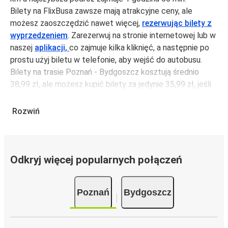
Bilety na FlixBusa zawsze mają atrakcyjne ceny, ale
możesz zaoszczędzić nawet więcej,
rezerwując bilety z
wyprzedzeniem
. Zarezerwuj na stronie internetowej lub w
naszej
aplikacji,
co zajmuje kilka kliknięć, a następnie po
prostu użyj biletu w telefonie, aby wejść do autobusu.
Bilety na trasie Poznań - Bydgoszcz kosztują średnio
38,99 zł, ale możesz kupić bilety za jedynie 35,99 zł, jeśli
zarezerwujesz z wyprzedzeniem lub w dni robocze,
unikając weekendów i świąt. Aby podróżować szybko,
Rozwiń
łatwo i zadbać o zmniejszanie śladu węglowego, podróżuj
z FlixBusem.
Podróż na trasie Poznań - Bydgoszcz
Odkryj więcej popularnych połączeń
Trasa Poznań - Bydgoszcz jest łatwa i wygodna z
FlixBusem, dzięki 5 bezpośrednim połączeniom dziennie.
Poznań
Bydgoszcz
i może zająć
jedynie 1 godzina 55 min
.
Podróż autobusem
ma mniejszy wpływ na środowisko
niż podróż samochodem czy samolotem. Stale pracujemy