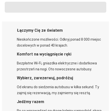
Łączymy Cię ze światem
Nieskończone możliwości. Odkryj ponad 8 000 miejsc
docelowych w ponad 40 krajach.
Komfort na wyciągnięcie ręki
Bezpłatne Wi-Fi, gniazdka elektryczne i dodatkowa
przestrzeń na nogi. Oto nowoczesne autobusy.
Wybierz, zarezerwuj, podróżuj
Od ekranu do siedzenia autobusu w kilka sekund. Ty
zajmij się rezerwacją, my zajmiemy się resztą.
Jedźmy razem
Po co wprowadzać na drogę kolejny samochód, skoro