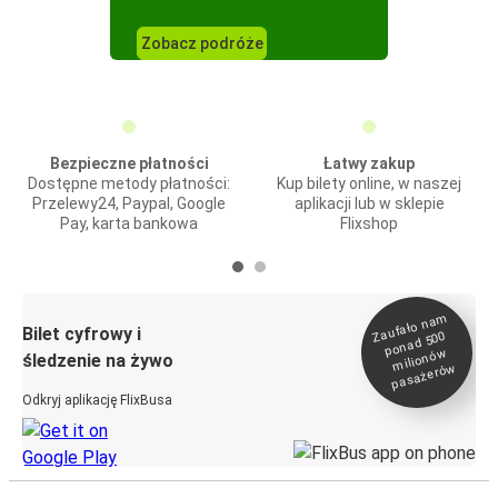
Zobacz podróże
Bezpieczne płatności
Łatwy zakup
Dostępne metody płatności:
Kup bilety online, w naszej
Przelewy24, Paypal, Google
aplikacji lub w sklepie
Pay, karta bankowa
Flixshop
Zaufało na
m
milionó
pasażeró
Bilet cyfrowy i
ponad 500
w
śledzenie na żywo
w
Odkryj aplikację FlixBusa