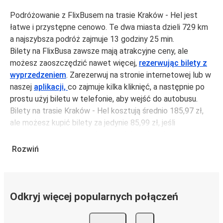
Podróżowanie z FlixBusem na trasie Kraków - Hel jest
łatwe i przystępne cenowo. Te dwa miasta dzieli 729 km
a najszybsza podróż zajmuje 13 godziny 25 min.
Bilety na FlixBusa zawsze mają atrakcyjne ceny, ale
możesz zaoszczędzić nawet więcej,
rezerwując bilety z
wyprzedzeniem
. Zarezerwuj na stronie internetowej lub w
naszej
aplikacji,
co zajmuje kilka kliknięć, a następnie po
prostu użyj biletu w telefonie, aby wejść do autobusu.
Bilety na trasie Kraków - Hel kosztują średnio 185,97 zł,
ale możesz kupić bilety za jedynie 85,99 zł, jeśli
zarezerwujesz z wyprzedzeniem lub w dni robocze,
unikając weekendów i świąt. Aby podróżować szybko,
Rozwiń
łatwo i zadbać o zmniejszanie śladu węglowego, podróżuj
z FlixBusem.
Podróż na trasie Kraków - Hel
Odkryj więcej popularnych połączeń
Trasa Kraków - Hel jest łatwa i wygodna z FlixBusem,
dzięki 2 bezpośrednim połączeniom dziennie.