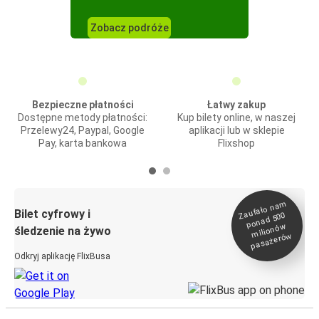
Zobacz podróże
Bezpieczne płatności
Łatwy zakup
Dostępne metody płatności:
Kup bilety online, w naszej
Przelewy24, Paypal, Google
aplikacji lub w sklepie
Pay, karta bankowa
Flixshop
Zaufało na
m
milionó
pasażeró
Bilet cyfrowy i
ponad 500
w
śledzenie na żywo
w
Odkryj aplikację FlixBusa