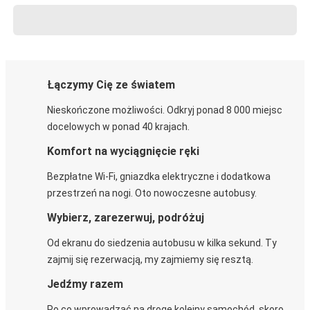
Łączymy Cię ze światem
Nieskończone możliwości. Odkryj ponad 8 000 miejsc
docelowych w ponad 40 krajach.
Komfort na wyciągnięcie ręki
Bezpłatne Wi-Fi, gniazdka elektryczne i dodatkowa
przestrzeń na nogi. Oto nowoczesne autobusy.
Wybierz, zarezerwuj, podróżuj
Od ekranu do siedzenia autobusu w kilka sekund. Ty
zajmij się rezerwacją, my zajmiemy się resztą.
Jedźmy razem
Po co wprowadzać na drogę kolejny samochód, skoro