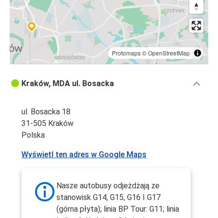
Protomaps
©
OpenStreetMap
Kraków, MDA ul. Bosacka
ul. Bosacka 18
31-505 Kraków
Polska
Wyświetl ten adres w Google Maps
Nasze autobusy odjeżdżają ze
stanowisk G14, G15, G16 I G17
(górna płyta); linia BP Tour: G11; linia