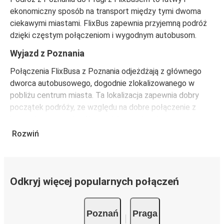
ekonomiczny sposób na transport między tymi dwoma
ciekawymi miastami. FlixBus zapewnia przyjemną podróż
dzięki częstym połączeniom i wygodnym autobusom.
Wyjazd z Poznania
Połączenia FlixBusa z Poznania odjeżdżają z głównego
dworca autobusowego, dogodnie zlokalizowanego w
pobliżu centrum miasta. Ta lokalizacja zapewnia dobry
początek podróży, ze względu na dobre połączenie z
komunikacją miejską. Aby podróż przebiegła jeszcze
sprawniej, zaplanuj przybycie co najmniej 15 minut przed
Rozwiń
planowanym odjazdem.
Przyjazd do Pragi i poruszanie się po mieście
FlixBus zatrzymuje się w różnych miejscach w Pradze,
Odkryj więcej popularnych połączeń
zapewniając dogodne opcje w zależności od miejsca
docelowego. Wydajna i rozbudowana sieć transportu
Poznań
Praga
publicznego w Pradze, obsługiwana przez Dopravní podnik