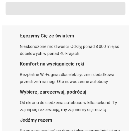
Łączymy Cię ze światem
Nieskończone możliwości. Odkryj ponad 8 000 miejsc
docelowych w ponad 40 krajach.
Komfort na wyciągnięcie ręki
Bezpłatne Wi-Fi, gniazdka elektryczne i dodatkowa
przestrzeń na nogi. Oto nowoczesne autobusy.
Wybierz, zarezerwuj, podróżuj
Od ekranu do siedzenia autobusu w kilka sekund. Ty
zajmij się rezerwacją, my zajmiemy się resztą.
Jedźmy razem
Po co wprowadzać na drogę kolejny samochód, skoro