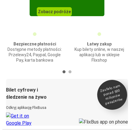
Zobacz podróże
Bezpieczne płatności
Łatwy zakup
Dostępne metody płatności:
Kup bilety online, w naszej
Przelewy24, Paypal, Google
aplikacji lub w sklepie
Pay, karta bankowa
Flixshop
Zaufało na
m
milionó
pasażeró
Bilet cyfrowy i
ponad 500
w
śledzenie na żywo
w
Odkryj aplikację FlixBusa