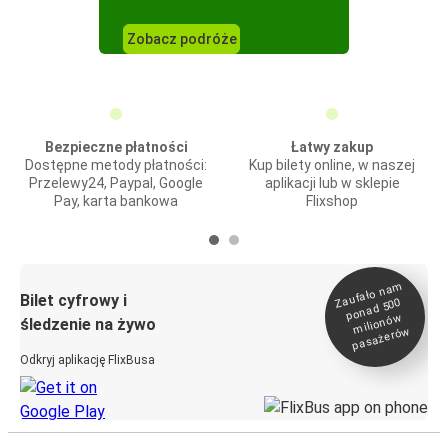
Zobacz podróże
Bezpieczne płatności
Łatwy zakup
Dostępne metody płatności:
Kup bilety online, w naszej
Przelewy24, Paypal, Google
aplikacji lub w sklepie
Pay, karta bankowa
Flixshop
Zaufało na
m
milionó
pasażeró
Bilet cyfrowy i
ponad 500
w
śledzenie na żywo
w
Odkryj aplikację FlixBusa