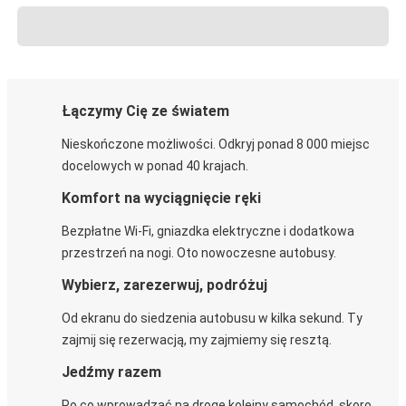
Łączymy Cię ze światem
Nieskończone możliwości. Odkryj ponad 8 000 miejsc
docelowych w ponad 40 krajach.
Komfort na wyciągnięcie ręki
Bezpłatne Wi-Fi, gniazdka elektryczne i dodatkowa
przestrzeń na nogi. Oto nowoczesne autobusy.
Wybierz, zarezerwuj, podróżuj
Od ekranu do siedzenia autobusu w kilka sekund. Ty
zajmij się rezerwacją, my zajmiemy się resztą.
Jedźmy razem
Po co wprowadzać na drogę kolejny samochód, skoro