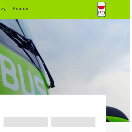
óży
Pomoc
PO