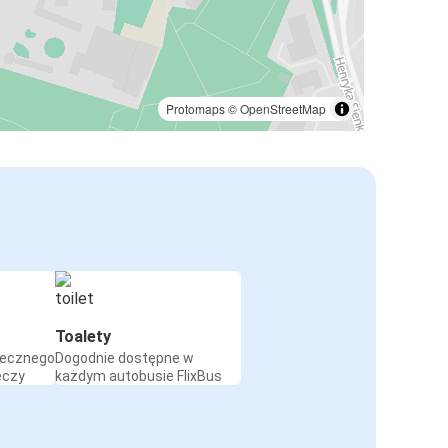
Protomaps
©
OpenStreetMap
Toalety
iecznego
Dogodnie dostępne w
eczy
każdym autobusie FlixBus