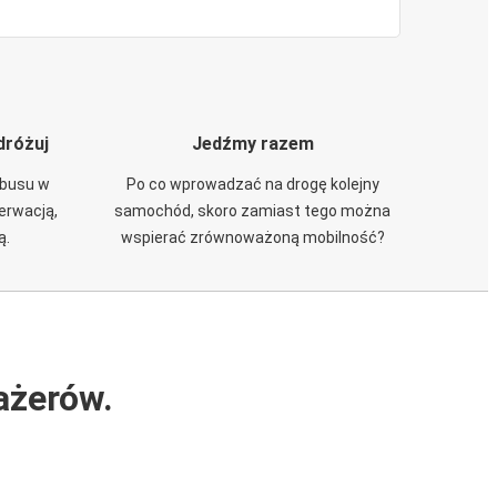
dróżuj
Jedźmy razem
obusu w
Po co wprowadzać na drogę kolejny
zerwacją,
samochód, skoro zamiast tego można
ą.
wspierać zrównoważoną mobilność?
ażerów.