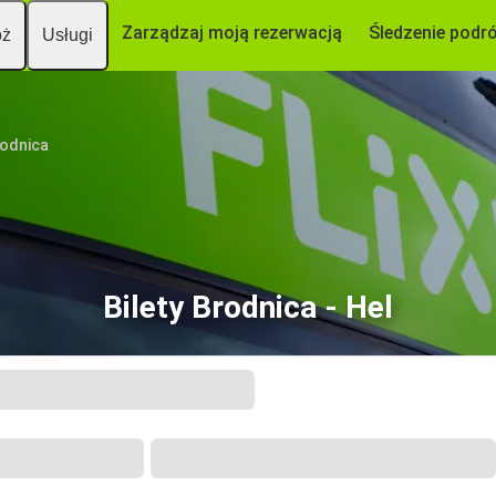
Zarządzaj moją rezerwacją
Śledzenie podr
óż
Usługi
odnica
Bilety Brodnica - Hel