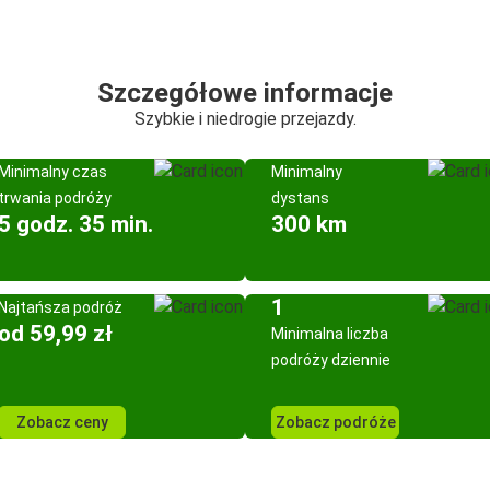
Szczegółowe informacje
Szybkie i niedrogie przejazdy.
Minimalny czas
Minimalny
trwania podróży
dystans
5 godz. 35 min.
300 km
1
Najtańsza podróż
od 59,99 zł
Minimalna liczba
podróży dziennie
Zobacz ceny
Zobacz podróże