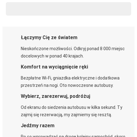
Łączymy Cię ze światem
Nieskończone możliwości. Odkryj ponad 8 000 miejsc
docelowych w ponad 40 krajach.
Komfort na wyciągnięcie ręki
Bezpłatne Wi-Fi, gniazdka elektryczne i dodatkowa
przestrzeń na nogi. Oto nowoczesne autobusy.
Wybierz, zarezerwuj, podróżuj
Od ekranu do siedzenia autobusu w kilka sekund. Ty
zajmij się rezerwacją, my zajmiemy się resztą.
Jedźmy razem
Po co wprowadzać na drogę kolejny samochód, skoro