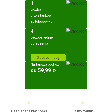
1
Liczba
przystanków
autobusowych
4
Bezpośrednie
połączenia
Zobacz mapę
Najtańsza podróż
od 59,99 zł
Bezpieczne płatności
Łatwy zakup