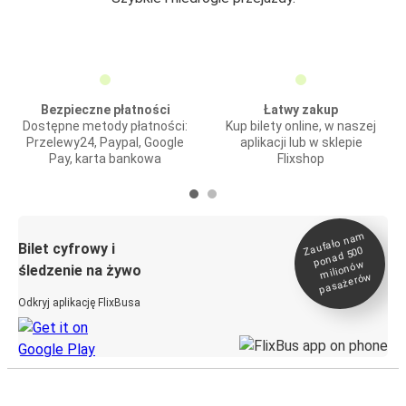
Bezpieczne płatności
Łatwy zakup
Dostępne metody płatności:
Kup bilety online, w naszej
Przelewy24, Paypal, Google
aplikacji lub w sklepie
Pay, karta bankowa
Flixshop
Zaufało na
m
milionó
pasażeró
Bilet cyfrowy i
ponad 500
w
śledzenie na żywo
w
Odkryj aplikację FlixBusa