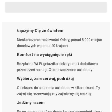
Łączymy Cię ze światem
Nieskończone możliwości. Odkryj ponad 8 000 miejsc
docelowych w ponad 40 krajach.
Komfort na wyciągnięcie ręki
Bezpłatne Wi-Fi, gniazdka elektryczne i dodatkowa
przestrzeń na nogi. Oto nowoczesne autobusy.
Wybierz, zarezerwuj, podróżuj
Od ekranu do siedzenia autobusu w kilka sekund. Ty
zajmij się rezerwacją, my zajmiemy się resztą.
Jedźmy razem
Po co wprowadzać na drogę kolejny samochód, skoro