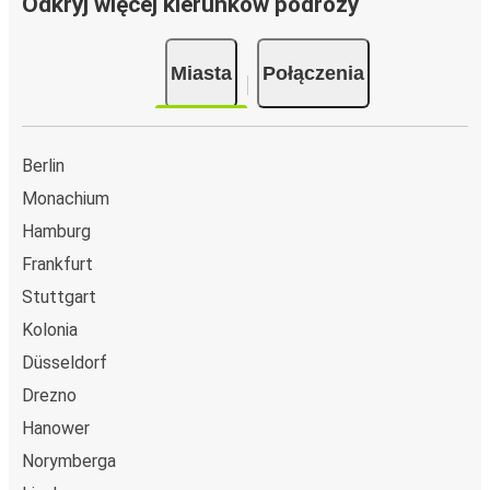
Odkryj więcej kierunków podróży
Miasta
Połączenia
Berlin
Monachium
Hamburg
Frankfurt
Stuttgart
Kolonia
Düsseldorf
Drezno
Hanower
Norymberga