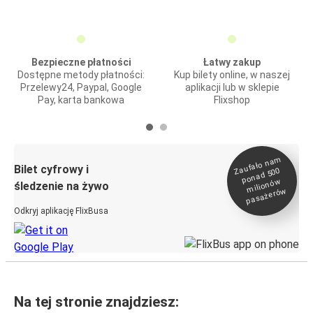
Bezpieczne płatności
Łatwy zakup
Dostępne metody płatności:
Kup bilety online, w naszej
Przelewy24, Paypal, Google
aplikacji lub w sklepie
Pay, karta bankowa
Flixshop
Zaufało na
m
milionó
pasażeró
Bilet cyfrowy i
ponad 500
w
śledzenie na żywo
w
Odkryj aplikację FlixBusa
Na tej stronie znajdziesz: