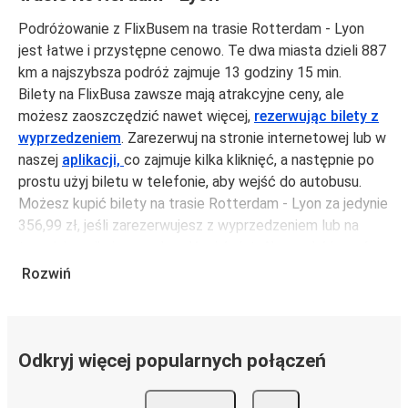
Podróżowanie z FlixBusem na trasie Rotterdam - Lyon
jest łatwe i przystępne cenowo. Te dwa miasta dzieli 887
km a najszybsza podróż zajmuje 13 godziny 15 min.
Bilety na FlixBusa zawsze mają atrakcyjne ceny, ale
możesz zaoszczędzić nawet więcej,
rezerwując bilety z
wyprzedzeniem
. Zarezerwuj na stronie internetowej lub w
naszej
aplikacji,
co zajmuje kilka kliknięć, a następnie po
prostu użyj biletu w telefonie, aby wejść do autobusu.
Możesz kupić bilety na trasie Rotterdam - Lyon za jedynie
356,99 zł, jeśli zarezerwujesz z wyprzedzeniem lub na
tygodniu, unikając weekendów i świąt. Aby podróżować
szybko, łatwo i zadbać o zmniejszanie śladu węglowego,
Rozwiń
podróżuj z FlixBusem.
Podróż na trasie Rotterdam - Lyon
Trasa Rotterdam - Lyon jest łatwa i wygodna z FlixBusem,
Odkryj więcej popularnych połączeń
dzięki 12 bezpośrednim połączeniom dziennie.
i może zająć
jedynie 13 godziny 15 min
.