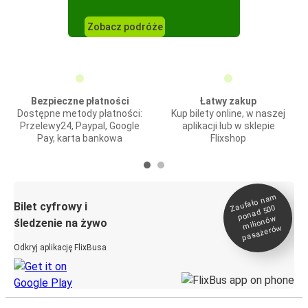
Zobacz podróże
Bezpieczne płatności
Łatwy zakup
Dostępne metody płatności:
Kup bilety online, w naszej
Przelewy24, Paypal, Google
aplikacji lub w sklepie
Pay, karta bankowa
Flixshop
Zaufało na
m
milionó
pasażeró
Bilet cyfrowy i
ponad 500
w
śledzenie na żywo
w
Odkryj aplikację FlixBusa