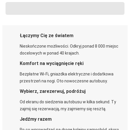
Łączymy Cię ze światem
Nieskończone możliwości. Odkryj ponad 8 000 miejsc
docelowych w ponad 40 krajach.
Komfort na wyciągnięcie ręki
Bezpłatne Wi-Fi, gniazdka elektryczne i dodatkowa
przestrzeń na nogi. Oto nowoczesne autobusy.
Wybierz, zarezerwuj, podróżuj
Od ekranu do siedzenia autobusu w kilka sekund. Ty
zajmij się rezerwacją, my zajmiemy się resztą.
Jedźmy razem
Po co wprowadzać na drogę kolejny samochód, skoro