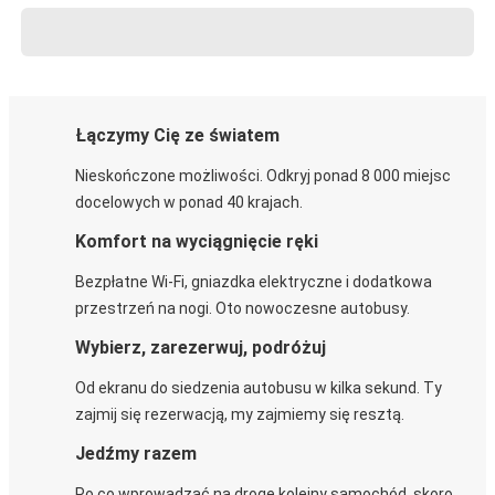
Łączymy Cię ze światem
Nieskończone możliwości. Odkryj ponad 8 000 miejsc
docelowych w ponad 40 krajach.
Komfort na wyciągnięcie ręki
Bezpłatne Wi-Fi, gniazdka elektryczne i dodatkowa
przestrzeń na nogi. Oto nowoczesne autobusy.
Wybierz, zarezerwuj, podróżuj
Od ekranu do siedzenia autobusu w kilka sekund. Ty
zajmij się rezerwacją, my zajmiemy się resztą.
Jedźmy razem
Po co wprowadzać na drogę kolejny samochód, skoro