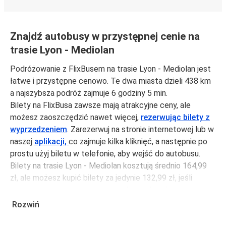
Znajdź autobusy w przystępnej cenie na
trasie Lyon - Mediolan
Podróżowanie z FlixBusem na trasie Lyon - Mediolan jest
łatwe i przystępne cenowo. Te dwa miasta dzieli 438 km
a najszybsza podróż zajmuje 6 godziny 5 min.
Bilety na FlixBusa zawsze mają atrakcyjne ceny, ale
możesz zaoszczędzić nawet więcej,
rezerwując bilety z
wyprzedzeniem
. Zarezerwuj na stronie internetowej lub w
naszej
aplikacji,
co zajmuje kilka kliknięć, a następnie po
prostu użyj biletu w telefonie, aby wejść do autobusu.
Bilety na trasie Lyon - Mediolan kosztują średnio 164,99
zł, ale możesz kupić bilety za jedynie 132,99 zł, jeśli
zarezerwujesz z wyprzedzeniem lub w dni robocze,
unikając weekendów i świąt. Aby podróżować szybko,
Rozwiń
łatwo i zadbać o zmniejszanie śladu węglowego, podróżuj