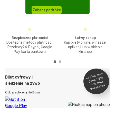
Zobacz podróże
Bezpieczne płatności
Łatwy zakup
Dostępne metody płatności:
Kup bilety online, w naszej
Przelewy24, Paypal, Google
aplikacji lub w sklepie
Pay, karta bankowa
Flixshop
Zaufało na
m
milionó
pasażeró
Bilet cyfrowy i
ponad 500
w
śledzenie na żywo
w
Odkryj aplikację FlixBusa