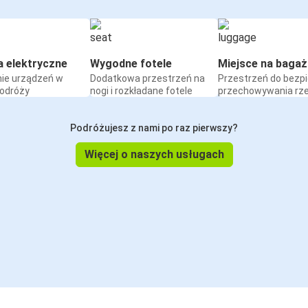
a elektryczne
Wygodne fotele
Miejsce na bagaż
ie urządzeń w
Dodatkowa przestrzeń na
Przestrzeń do bezp
podróży
nogi i rozkładane fotele
przechowywania rz
Podróżujesz z nami po raz pierwszy?
Więcej o naszych usługach