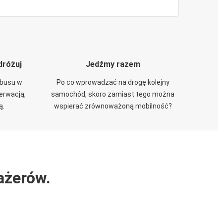
dróżuj
Jedźmy razem
obusu w
Po co wprowadzać na drogę kolejny
zerwacją,
samochód, skoro zamiast tego można
ą.
wspierać zrównoważoną mobilność?
ażerów.