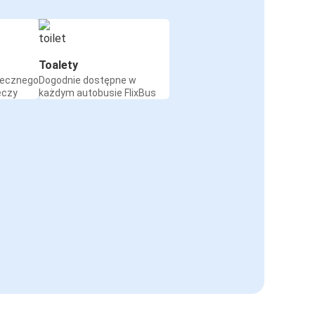
Toalety
iecznego
Dogodnie dostępne w
eczy
każdym autobusie FlixBus