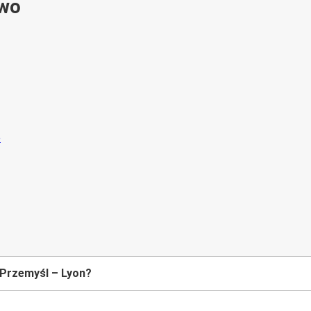
ywo
 Przemyśl – Lyon?