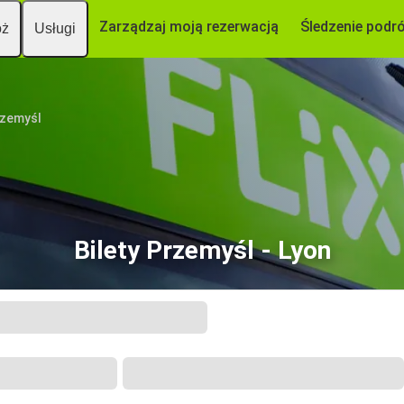
Zarządzaj moją rezerwacją
Śledzenie podr
óż
Usługi
zemyśl
Bilety Przemyśl - Lyon