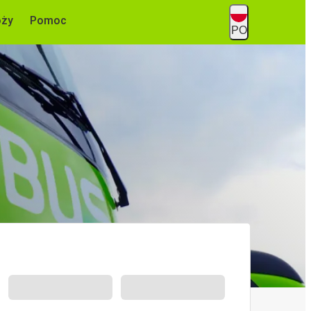
óży
Pomoc
PO