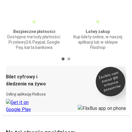
Bezpieczne płatności
Łatwy zakup
Dostępne metody płatności:
Kup bilety online, w naszej
Przelewy24, Paypal, Google
aplikacji lub w sklepie
Pay, karta bankowa
Flixshop
Zaufało na
m
milionó
pasażeró
Bilet cyfrowy i
ponad 500
w
śledzenie na żywo
w
Odkryj aplikację FlixBusa