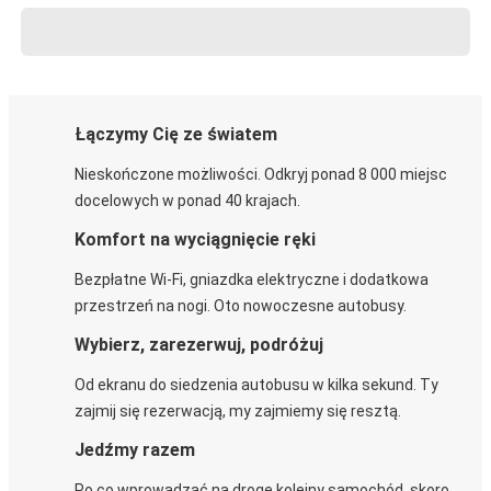
Łączymy Cię ze światem
Nieskończone możliwości. Odkryj ponad 8 000 miejsc
docelowych w ponad 40 krajach.
Komfort na wyciągnięcie ręki
Bezpłatne Wi-Fi, gniazdka elektryczne i dodatkowa
przestrzeń na nogi. Oto nowoczesne autobusy.
Wybierz, zarezerwuj, podróżuj
Od ekranu do siedzenia autobusu w kilka sekund. Ty
zajmij się rezerwacją, my zajmiemy się resztą.
Jedźmy razem
Po co wprowadzać na drogę kolejny samochód, skoro