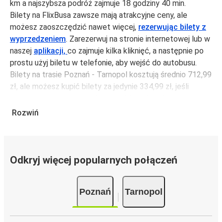
km a najszybsza podróż zajmuje 18 godziny 40 min.
Bilety na FlixBusa zawsze mają atrakcyjne ceny, ale
możesz zaoszczędzić nawet więcej,
rezerwując bilety z
wyprzedzeniem
. Zarezerwuj na stronie internetowej lub w
naszej
aplikacji,
co zajmuje kilka kliknięć, a następnie po
prostu użyj biletu w telefonie, aby wejść do autobusu.
Bilety na trasie Poznań - Tarnopol kosztują średnio 712,99
zł, ale możesz kupić bilety za jedynie 334,99 zł, jeśli
zarezerwujesz z wyprzedzeniem lub w dni robocze,
unikając weekendów i świąt. Aby podróżować szybko,
Rozwiń
łatwo i zadbać o zmniejszanie śladu węglowego, podróżuj
z FlixBusem.
Podróż na trasie Poznań - Tarnopol
Odkryj więcej popularnych połączeń
Trasa Poznań - Tarnopol jest łatwa i wygodna z
FlixBusem, dzięki 2 bezpośrednim połączeniom dziennie.
Poznań
Tarnopol
i może zająć
jedynie 18 godziny 40 min
.
Podróż autobusem
ma mniejszy wpływ na środowisko
niż podróż samochodem czy samolotem. Stale pracujemy