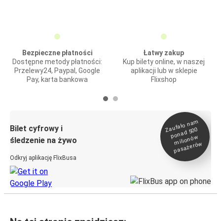
Bezpieczne płatności
Łatwy zakup
Dostępne metody płatności:
Kup bilety online, w naszej
Przelewy24, Paypal, Google
aplikacji lub w sklepie
Pay, karta bankowa
Flixshop
Zaufało na
m
milionó
pasażeró
Bilet cyfrowy i
ponad 500
w
śledzenie na żywo
w
Odkryj aplikację FlixBusa